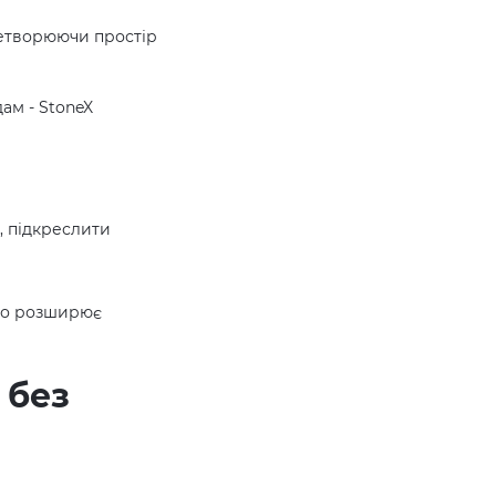
етворюючи простір
ам - StoneX
, підкреслити
ьно розширює
 без