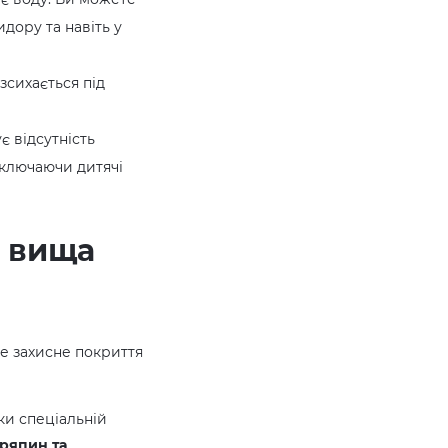
идору та навіть у
зсихається під
 відсутність
включаючи дитячі
в вища
не захисне покриття
ки спеціальній
дряпин та