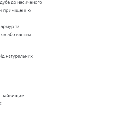
 дуба до насиченого
ючи приміщенню
мармур та
хів або ванних
від натуральних
ає найвищим
а: