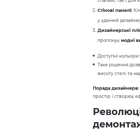
спальні, так і для
Стінові панелі:
Кл
у єдиний дизайне
Дизайнерські плі
пропонує
модні в
Доступні кольори
Таке рішення доз
висоту стелі та на
Порада дизайнера:
простір і створює е
Революці
демонта