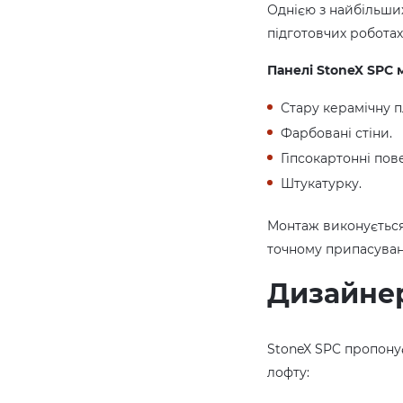
Однією з найбільших
підготовчих роботах
Панелі StoneX SPC 
Стару керамічну п
Фарбовані стіни.
Гіпсокартонні пове
Штукатурку.
Монтаж виконується
точному припасуванн
Дизайнер
StoneX SPC пропонує
лофту: