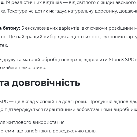
о:
19 реалістичних відтінків — від світлого скандинавського
іха. Текстура на дотик нагадує натуральну деревину, дода
а бетону:
5 ексклюзивних варіантів, включаючи розкішний 
он. Це найкращий вибір для акцентних стін, кухонних фарту
тек.
-друку та матовій обробці поверхні, відрізнити StoneX SPC 
но майже неможливо.
та довговічність
 SPC — це вклад у спокій на довгі роки. Продукція відповід
 що підтверджується гарантійними зобов'язаннями виробник
ля житлового використання.
истеми, що запобігають розходженню швів.