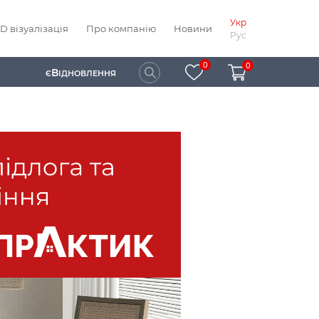
Укр
D візуалізація
Про компанію
Новини
Рус
0
0
В
Є
ІДНОВЛЕННЯ