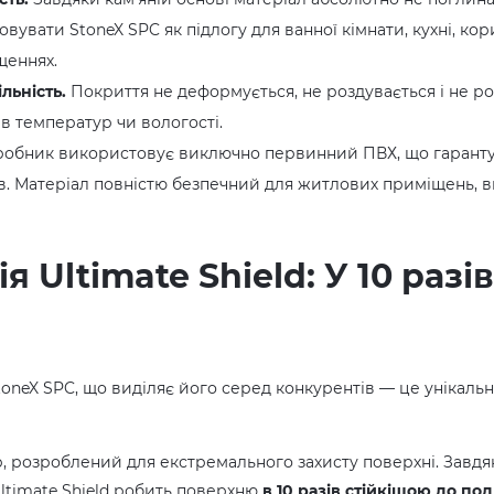
вувати StoneX SPC як підлогу для ванної кімнати, кухні, кор
щеннях.
льність.
Покриття не деформується, не роздувається і не ро
в температур чи вологості.
обник використовує виключно первинний ПВХ, що гарантує
в. Матеріал повністю безпечний для житлових приміщень, 
я Ultimate Shield: У 10 разі
toneX SPC, що виділяє його серед конкурентів — це унікаль
, розроблений для екстремального захисту поверхні. Завдя
ltimate Shield робить поверхню
в 10 разів стійкішою до по