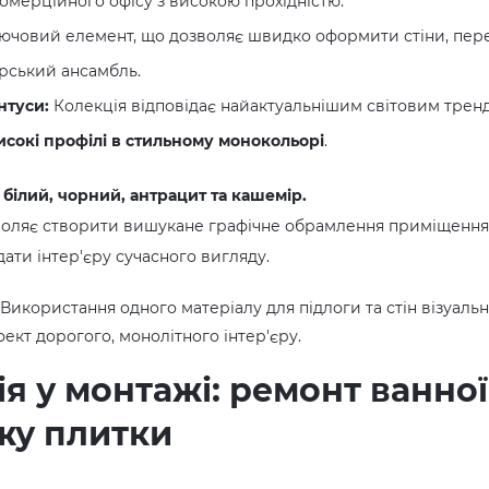
 комерційного офісу з високою прохідністю.
ючовий елемент, що дозволяє швидко оформити стіни, пер
рський ансамбль.
нтуси:
Колекція відповідає найактуальнішим світовим тренд
исокі профілі в стильному монокольорі
.
:
білий, чорний, антрацит та кашемір.
воляє створити вишукане графічне обрамлення приміщення
дати інтер'єру сучасного вигляду.
Використання одного матеріалу для підлоги та стін візуал
фект дорогого, монолітного інтер'єру.
я у монтажі: ремонт ванної
жу плитки