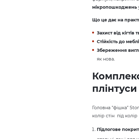
мікропошкоджень
Що це дає на практ
Захист від кігтів 
Стійкість до меблі
Збереження вигл
як нова.
Комплекс
плінтуси
Головна "фішка" St
колір стін під колі
Підлогове покрит