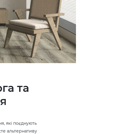
га та
ня
ня, які поєднують
єте альтернативу