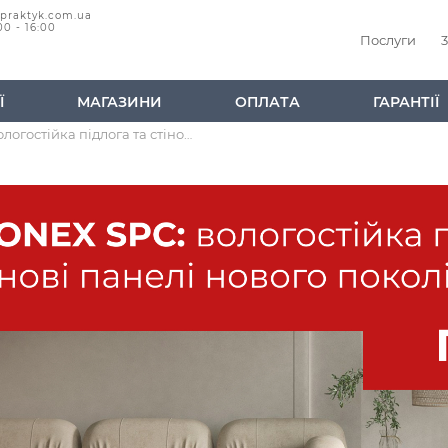
@praktyk.com.ua
00 - 16:00
Послуги
3
Ї
МАГАЗИНИ
ОПЛАТА
ГАРАНТІЇ
StoneX SPC: Вологостійка підлога та стінові панелі нового покоління