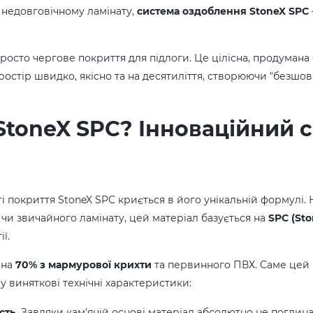
 недовговічному ламінату,
система оздоблення StoneX SPC
просто чергове покриття для підлоги. Це цілісна, продумана
остір швидко, якісно та на десятиліття, створюючи "безшов
StoneX SPC? Інноваційний с
і покриття StoneX SPC криється в його унікальній формулі. Н
 чи звичайного ламінату, цей матеріал базується на
SPC (Sto
ї.
 на
70% з мармурової крихти
та первинного ПВХ. Саме цей
у виняткові технічні характеристики:
сть.
Завдяки кам'яній основі матеріал абсолютно не поглин