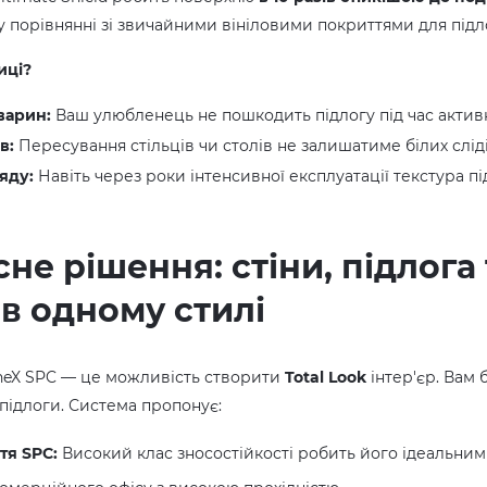
у порівнянні зі звичайними вініловими покриттями для підл
иці?
тварин:
Ваш улюбленець не пошкодить підлогу під час активн
в:
Пересування стільців чи столів не залишатиме білих слід
яду:
Навіть через роки інтенсивної експлуатації текстура п
не рішення: стіни, підлога 
 в одному стилі
oneX SPC — це можливість створити
Total Look
інтер'єр. Вам 
р підлоги. Система пропонує:
тя SPC:
Високий клас зносостійкості робить його ідеальним