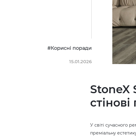
#Корисні поради
15.01.2026
StoneX 
стінові
У світі сучасного р
преміальну естетику