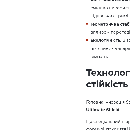
сміливо використо
підвальних примі
Геометрична стабі
впливом перепаді
Екологічність.
Вир
шкідливих випарі
кімнати.
Технологі
стійкість
Головна інновація S
Ultimate Shield
.
Це спеціальний шар
формулі, покриття U