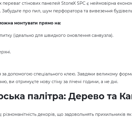
 переваг стінових панелей StoneX SPC є неймовірна економі
. Забудьте про пил, шум перфоратора та вивезення будівель
можна монтувати прямо на:
литку (ідеально для швидкого оновлення санвузла).
рхні.
 за допомогою спеціального клею. Завдяки великому форма
ю, ви отримуєте нову стіну за лічені години, а не дні.
ська палітра: Дерево та Ка
 різноманітність декорів, що задовольнять прихильників як 