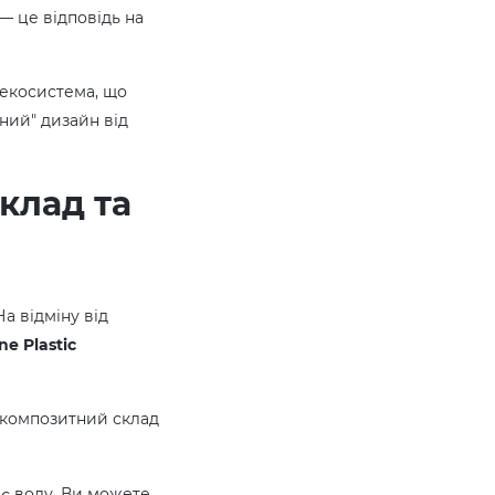
— це відповідь на
 екосистема, що
ний" дизайн від
клад та
а відміну від
ne Plastic
 композитний склад
ає воду. Ви можете