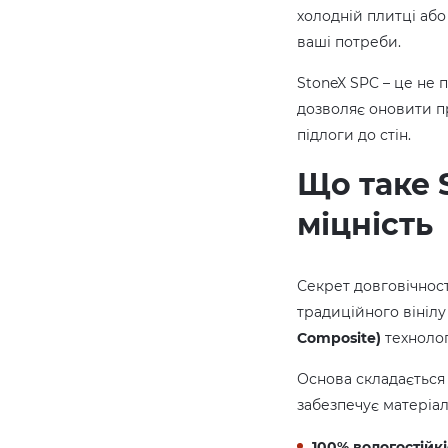
холодній плитці або
ваші потреби.
StoneX SPC – це не 
дозволяє оновити пр
підлоги до стін.
Що таке 
міцність
Секрет довговічност
традиційного вінілу
Composite)
технологі
Основа складається
забезпечує матеріал
100% вологостійкі