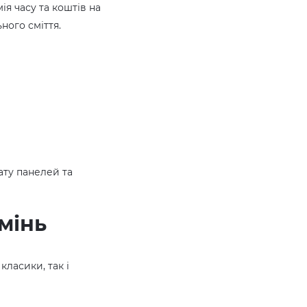
я часу та коштів на
ного сміття.
ту панелей та
мінь
класики, так і