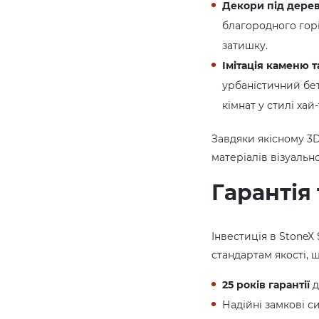
Декори під дерев
благородного гор
затишку.
Імітація каменю т
урбаністичний бет
кімнат у стилі хай-
Завдяки якісному 3D
матеріалів візуаль
Гарантія 
Інвестиція в StoneX
стандартам якості,
25 років гарантії
д
Надійні замкові с