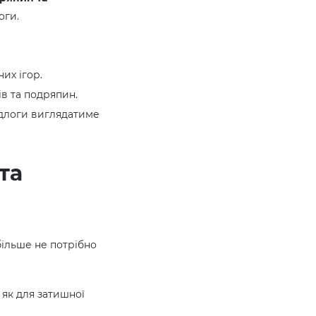
оги.
их ігор.
ів та подряпин.
ідлоги виглядатиме
та
більше не потрібно
 як для затишної