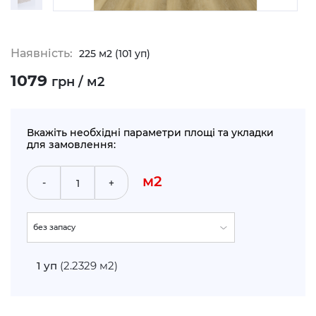
Наявність:
225 м2 (101 уп)
1079
грн / м2
Вкажіть необхідні параметри площі та укладки
для замовлення:
м2
-
+
без запасу
укладка по прямій (+5%)
1
уп
(2.2329 м2)
укладка по діагоналі (+10%)