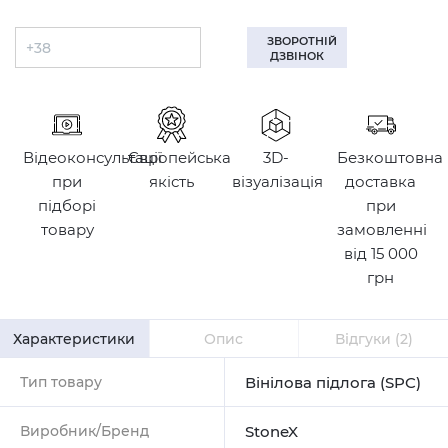
ЗВОРОТНІЙ
ДЗВІНОК
Відеоконсультації
Європейська
3D-
Безкоштовна
при
якість
візуалізація
доставка
підборі
при
товару
замовленні
від 15 000
грн
Характеристики
Опис
Відгуки
(2)
Тип товару
Вінілова підлога (SPC)
Виробник/Бренд
StoneX