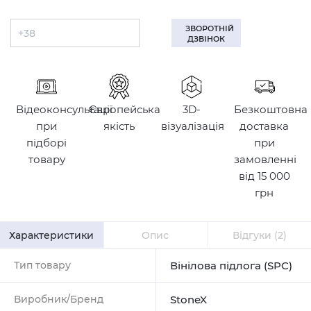
ЗВОРОТНІЙ
ДЗВІНОК
Відеоконсультації
Європейська
3D-
Безкоштовна
при
якість
візуалізація
доставка
підборі
при
товару
замовленні
від 15 000
грн
Характеристики
Опис
Відгуки
(2)
Тип товару
Вінілова підлога (SPC)
Виробник/Бренд
StoneX