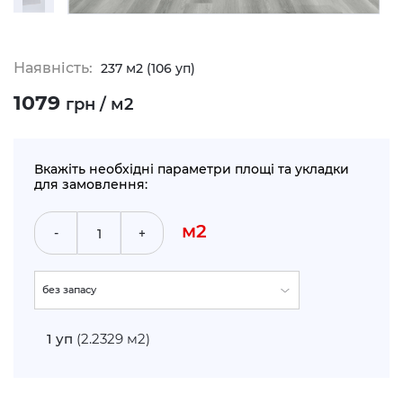
Наявність:
237 м2 (106 уп)
1079
грн / м2
Вкажіть необхідні параметри площі та укладки
для замовлення:
м2
-
+
без запасу
укладка по прямій (+5%)
1
уп
(2.2329 м2)
укладка по діагоналі (+10%)