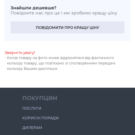
Знайшли дешевше?
Повідомте нас про це і ми зробимо кращу ціну
ПОВІДОМИТИ ПРО КРАЩУ ЦІНУ
Зверніть увагу!
Колір товару на фото може відрізнятися від фактичного
кольору товару, що пов‘язано зі спотворенням передачі
кольору Вашим дисплеєм
ПОКУПЦЯМ
ПОСЛУГИ
КОРИСНІ ПОРАДИ
ДИЛЕРАМ