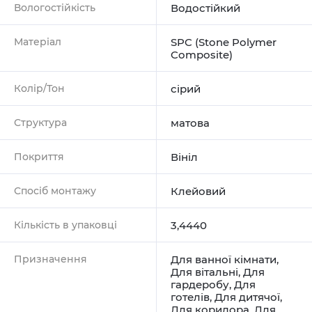
Вологостійкість
Водостійкий
Матеріал
SPC (Stone Polymer
Composite)
Колір/Тон
сірий
Структура
матова
Покриття
Вініл
Спосіб монтажу
Клейовий
Кількість в упаковці
3,4440
Призначення
Для ванної кімнати
,
Для вітальні
,
Для
гардеробу
,
Для
готелів
,
Для дитячої
,
Для коридора
,
Для