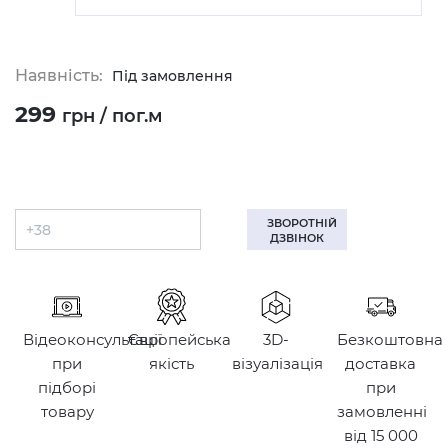
Наявність:
Під замовлення
299
грн / пог.м
ЗВОРОТНІЙ
ДЗВІНОК
Відеоконсультації
Європейська
3D-
Безкоштовна
при
якість
візуалізація
доставка
підборі
при
товару
замовленні
від 15 000