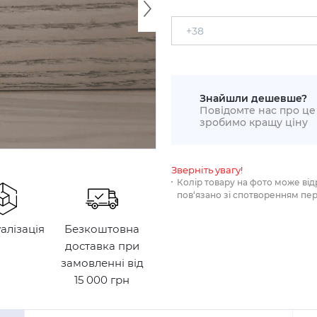
Знайшли дешевше?
Повідомте нас про це 
зробимо кращу ціну
Зверніть увагу!
Колір товару на фото може від
пов‘язано зі спотворенням пе
уалізація
Безкоштовна
доставка при
замовленні від
15 000 грн