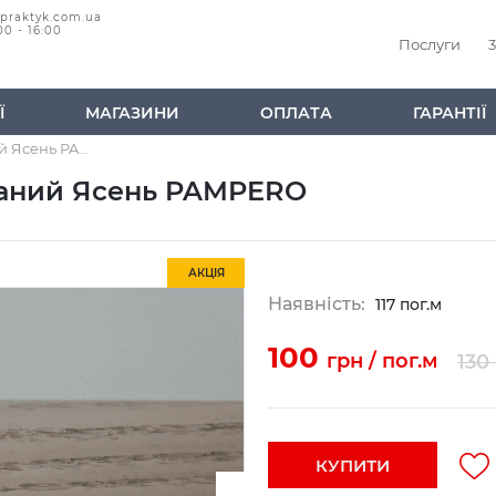
@praktyk.com.ua
00 - 16:00
Послуги
3
Ї
МАГАЗИНИ
ОПЛАТА
ГАРАНТІЇ
Плінтус Luxprofile шпонований Ясень PAMPERO
ований Ясень PAMPERO
АКЦІЯ
Наявність:
117 пог.м
100
грн / пог.м
130
КУПИТИ