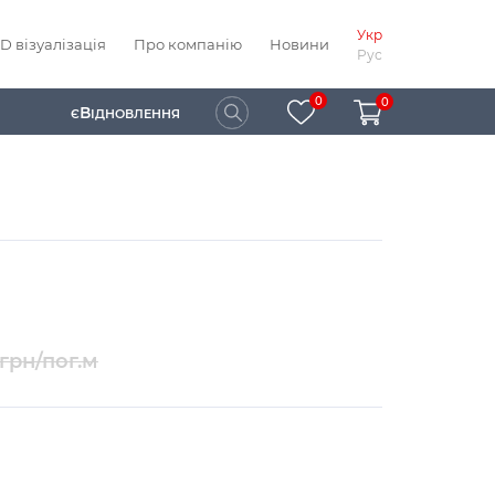
Укр
D візуалізація
Про компанію
Новини
Рус
0
0
В
Є
ІДНОВЛЕННЯ
грн/пог.м