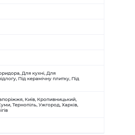
оридора
,
Для кухні
,
Для
підлогу
,
Під керамічну плитку
,
Під
апоріжжя
,
Київ
,
Кропивницький
,
Суми
,
Тернопіль
,
Ужгород
,
Харків
,
ігів