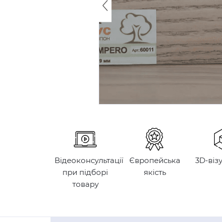
Відеоконсультації
Європейська
3D-віз
при підборі
якість
товару