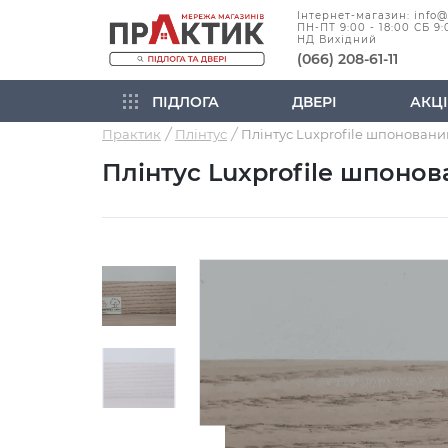
Інтернет-магазин: info
ПН-ПТ 9:00 - 18:00 СБ 9:
НД Вихідний
(066) 208-61-11
ПІДЛОГА
ДВЕРІ
АКЦІ
Практик
Плінтус
Плінтус Luxprofile шпон