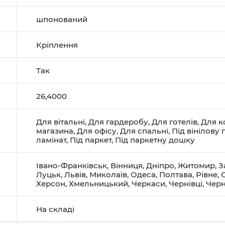
шпонований
Кріплення
Так
26,4000
Для вітальні
,
Для гардеробу
,
Для готелів
,
Для к
магазина
,
Для офісу
,
Для спальні
,
Під вінілову 
ламінат
,
Під паркет
,
Під паркетну дошку
Івано-Франківськ
,
Вінниця
,
Дніпро
,
Житомир
,
З
Луцьк
,
Львів
,
Миколаїв
,
Одеса
,
Полтава
,
Рівне
,
Херсон
,
Хмельницький
,
Черкаси
,
Чернівці
,
Черн
На складі