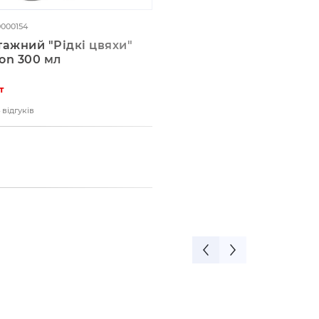
0000154
ажний "Рідкі цвяхи"
Xon 300 мл
т
 відгуків