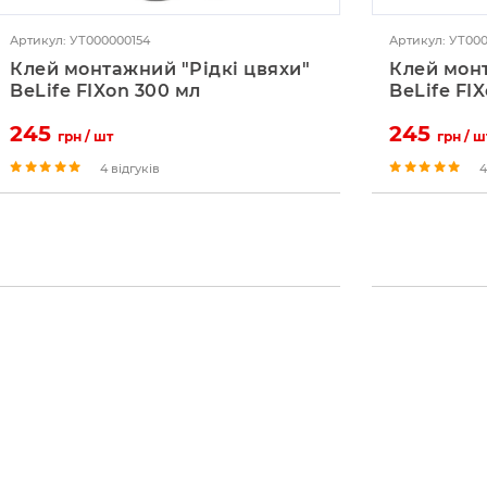
Артикул: УТ000000154
Артикул: УТ00
Клей монтажний "Рідкі цвяхи"
Клей монт
BeLife FIXon 300 мл
BeLife FI
245
245
грн / шт
грн / ш
4 відгуків
4