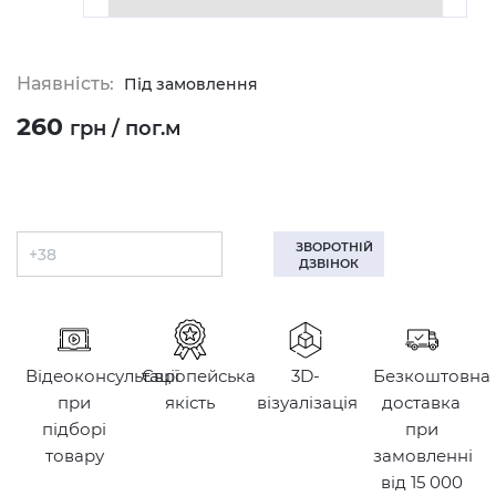
Наявність:
Під замовлення
260
грн / пог.м
ЗВОРОТНІЙ
ДЗВІНОК
Відеоконсультації
Європейська
3D-
Безкоштовна
при
якість
візуалізація
доставка
підборі
при
товару
замовленні
від 15 000