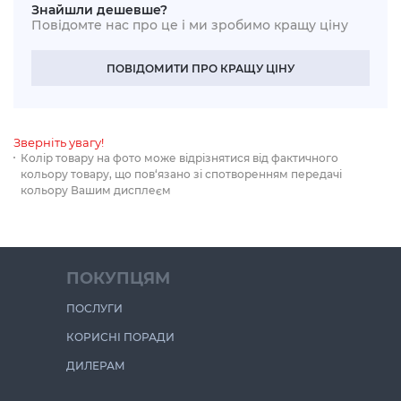
Знайшли дешевше?
Повідомте нас про це і ми зробимо кращу ціну
ПОВІДОМИТИ ПРО КРАЩУ ЦІНУ
Зверніть увагу!
Колір товару на фото може відрізнятися від фактичного
кольору товару, що пов‘язано зі спотворенням передачі
кольору Вашим дисплеєм
ПОКУПЦЯМ
ПОСЛУГИ
КОРИСНІ ПОРАДИ
ДИЛЕРАМ