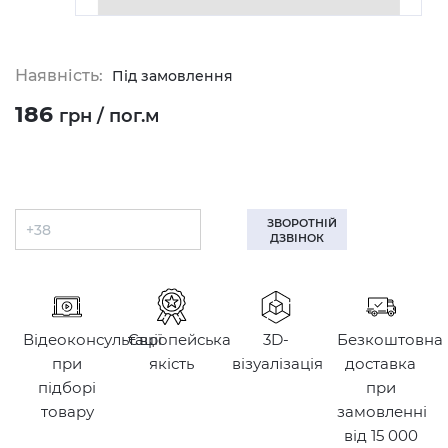
Наявність:
Під замовлення
186
грн / пог.м
ЗВОРОТНІЙ
ДЗВІНОК
Відеоконсультації
Європейська
3D-
Безкоштовна
при
якість
візуалізація
доставка
підборі
при
товару
замовленні
від 15 000