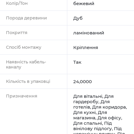
Колір/Тон
бежевий
Порода деревини
Дуб
Покриття
ламінований
Спосіб монтажу
Кріплення
Наявність кабель-
Так
каналу
Кількість в упаковці
24,0000
Призначення
Для вітальні
,
Для
гардеробу
,
Для
готелів
,
Для коридора
,
Для кухні
,
Для
магазина
,
Для офісу
,
Для спальні
,
Під
вінілову підлогу
,
Під
керамічну плитку
,
Під