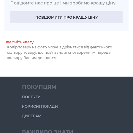
Повідомте нас про це і ми зробимо кращу ціну
ПОВІДОМИТИ ПРО КРАЩУ ЦІНУ
Зверніть увагу!
Колір товару на фото може відрізнятися від фактичного
кольору товару, що пов‘язано зі спотворенням передачі
кольору Вашим дисплеєм
ПОКУПЦЯМ
ПОСЛУГИ
КОРИСНІ ПОРАДИ
ДИЛЕРАМ
ВАЖЛИВО ЗНАТИ