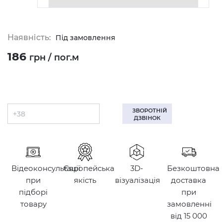
Наявність:
Під замовлення
186
грн / пог.м
ЗВОРОТНІЙ
ДЗВІНОК
Відеоконсультації
Європейська
3D-
Безкоштовна
при
якість
візуалізація
доставка
підборі
при
товару
замовленні
від 15 000