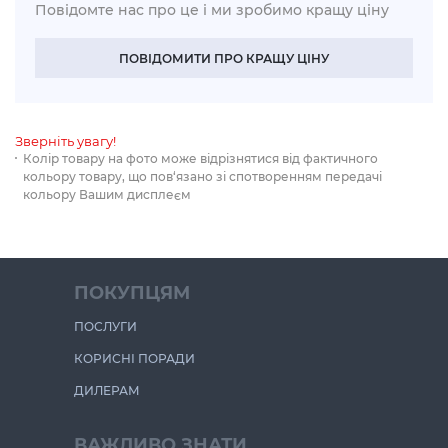
Повідомте нас про це і ми зробимо кращу ціну
ПОВІДОМИТИ ПРО КРАЩУ ЦІНУ
Зверніть увагу!
Колір товару на фото може відрізнятися від фактичного
кольору товару, що пов‘язано зі спотворенням передачі
кольору Вашим дисплеєм
ПОКУПЦЯМ
ПОСЛУГИ
КОРИСНІ ПОРАДИ
ДИЛЕРАМ
ВАЖЛИВО ЗНАТИ