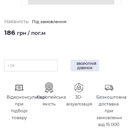
Наявність:
Під замовлення
186
грн / пог.м
ЗВОРОТНІЙ
ДЗВІНОК
Відеоконсультації
Європейська
3D-
Безкоштовна
при
якість
візуалізація
доставка
підборі
при
товару
замовленні
від 15 000