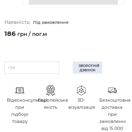
Наявність:
Під замовлення
186
грн / пог.м
ЗВОРОТНІЙ
ДЗВІНОК
Відеоконсультації
Європейська
3D-
Безкоштовна
при
якість
візуалізація
доставка
підборі
при
товару
замовленні
від 15 000