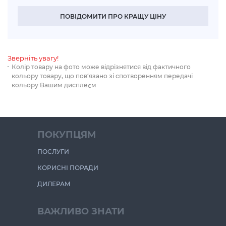
ПОВІДОМИТИ ПРО КРАЩУ ЦІНУ
Зверніть увагу!
Колір товару на фото може відрізнятися від фактичного
кольору товару, що пов‘язано зі спотворенням передачі
кольору Вашим дисплеєм
ПОКУПЦЯМ
ПОСЛУГИ
КОРИСНІ ПОРАДИ
ДИЛЕРАМ
ВАЖЛИВО ЗНАТИ