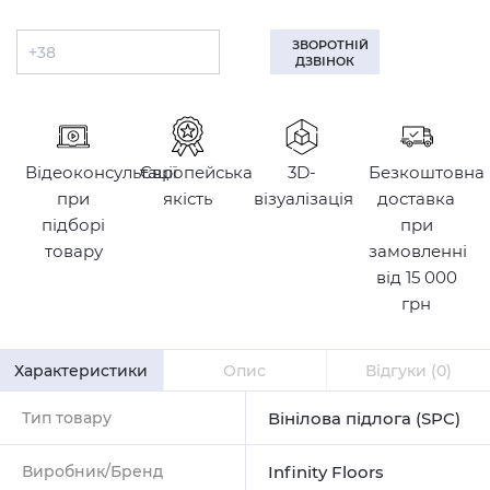
ЗВОРОТНІЙ
ДЗВІНОК
Відеоконсультації
Європейська
3D-
Безкоштовна
при
якість
візуалізація
доставка
підборі
при
товару
замовленні
від 15 000
грн
Характеристики
Опис
Відгуки
(0)
Тип товару
Вінілова підлога (SPC)
Виробник/Бренд
Infinity Floors