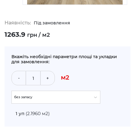
Наявність:
Під замовлення
1263.9
грн / м2
Вкажіть необхідні параметри площі та укладки
для замовлення:
м2
-
+
без запасу
укладка по прямій (+5%)
1
уп
(2.1960 м2)
укладка по діагоналі (+10%)