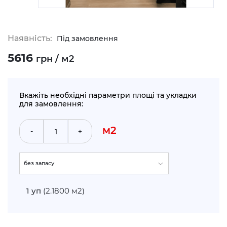
Наявність:
Під замовлення
5616
грн / м2
Вкажіть необхідні параметри площі та укладки
для замовлення:
м2
-
+
без запасу
укладка по прямій (+5%)
1
уп
(2.1800 м2)
укладка по діагоналі (+10%)