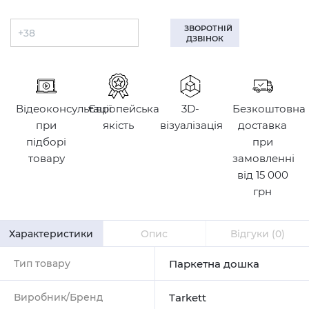
ЗВОРОТНІЙ
ДЗВІНОК
Відеоконсультації
Європейська
3D-
Безкоштовна
при
якість
візуалізація
доставка
підборі
при
товару
замовленні
від 15 000
грн
Характеристики
Опис
Відгуки
(0)
Тип товару
Паркетна дошка
Виробник/Бренд
Tarkett