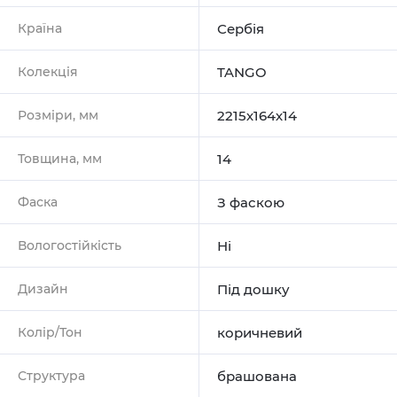
Країна
Сербія
Колекція
TANGO
Розміри, мм
2215х164х14
Товщина, мм
14
Фаска
З фаскою
Вологостійкість
Ні
Дизайн
Під дошку
Колір/Тон
коричневий
Структура
брашована