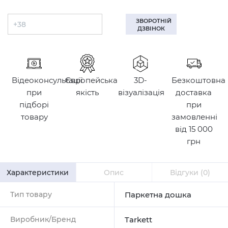
ЗВОРОТНІЙ
ДЗВІНОК
Відеоконсультації
Європейська
3D-
Безкоштовна
при
якість
візуалізація
доставка
підборі
при
товару
замовленні
від 15 000
грн
Характеристики
Опис
Відгуки
(0)
Тип товару
Паркетна дошка
Виробник/Бренд
Tarkett