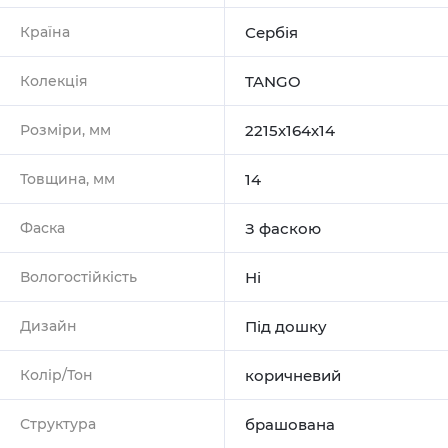
Країна
Сербія
Колекція
TANGO
Розміри, мм
2215х164х14
Товщина, мм
14
Фаска
З фаскою
Вологостійкість
Ні
Дизайн
Під дошку
Колір/Тон
коричневий
Структура
брашована