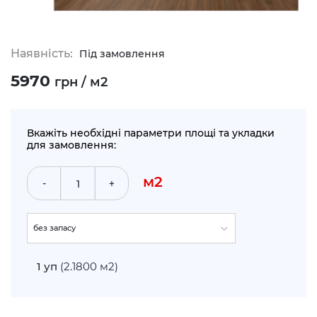
Наявність:
Під замовлення
5970
грн / м2
Вкажіть необхідні параметри площі та укладки
для замовлення:
м2
-
+
без запасу
укладка по прямій (+5%)
1
уп
(2.1800 м2)
укладка по діагоналі (+10%)