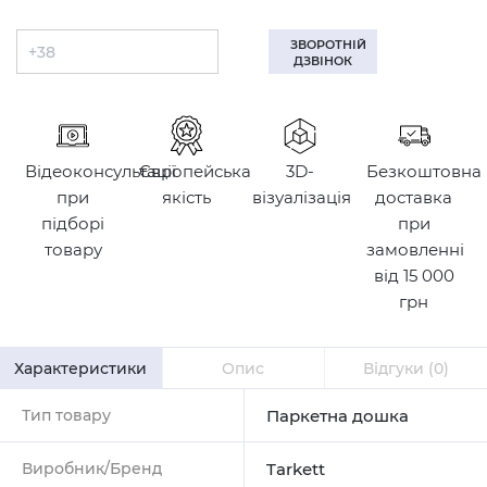
ЗВОРОТНІЙ
ДЗВІНОК
Відеоконсультації
Європейська
3D-
Безкоштовна
при
якість
візуалізація
доставка
підборі
при
товару
замовленні
від 15 000
грн
Характеристики
Опис
Відгуки
(0)
Тип товару
Паркетна дошка
Виробник/Бренд
Tarkett