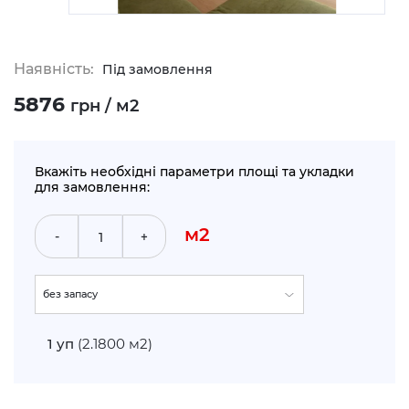
Наявність:
Під замовлення
5876
грн / м2
Вкажіть необхідні параметри площі та укладки
для замовлення:
м2
-
+
без запасу
укладка по прямій (+5%)
1
уп
(2.1800 м2)
укладка по діагоналі (+10%)