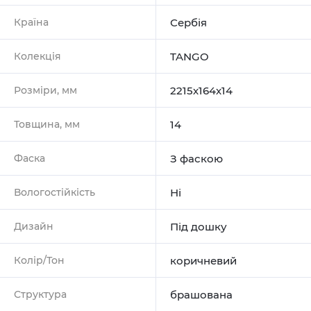
Країна
Сербія
Колекція
TANGO
Розміри, мм
2215х164х14
Товщина, мм
14
Фаска
З фаскою
Вологостійкість
Ні
Дизайн
Під дошку
Колір/Тон
коричневий
Структура
брашована