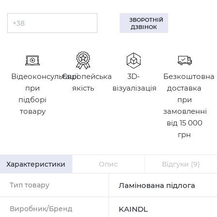
ЗВОРОТНІЙ
ДЗВІНОК
Відеоконсультації
Європейська
3D-
Безкоштовна
при
якість
візуалізація
доставка
підборі
при
товару
замовленні
від 15 000
грн
Характеристики
Опис
Відгуки
(9)
Тип товару
Ламінована підлога
Виробник/Бренд
KAINDL