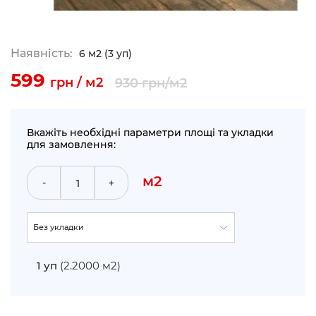
Наявність:
6 м2 (3 уп)
599
грн / м2
930
грн/м2
Вкажіть необхідні параметри площі та укладки
для замовлення:
м2
-
+
Без укладки
По прямій (+5%)
1
уп
(2.2000 м2)
Укладка по діагоналі (+10%)