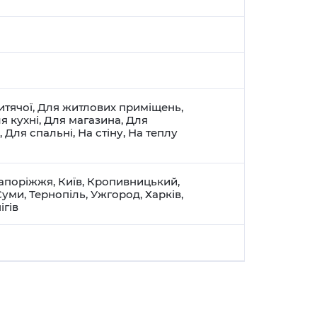
итячої
,
Для житлових приміщень
,
я кухні
,
Для магазина
,
Для
,
Для спальні
,
На стіну
,
На теплу
апоріжжя
,
Київ
,
Кропивницький
,
Суми
,
Тернопіль
,
Ужгород
,
Харків
,
ігів