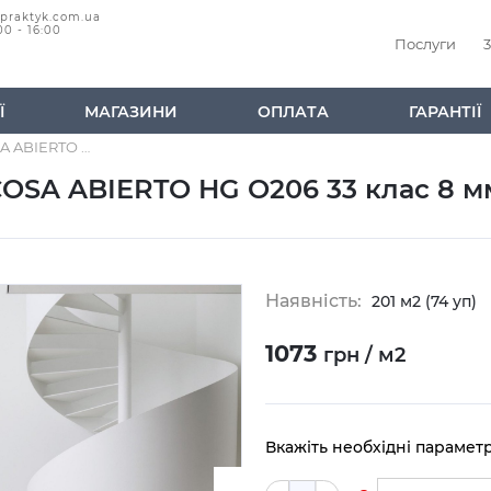
@praktyk.com.ua
00 - 16:00
Послуги
3
Ї
МАГАЗИНИ
ОПЛАТА
ГАРАНТІЇ
Ламінат Kaindl Мармур VICOSA ABIERTO HG O206 33 клас 8 мм Глянцевий
COSA ABIERTO HG O206 33 клас 8 
Наявність:
201 м2 (74 уп)
1073
грн / м2
Вкажіть необхідні парамет