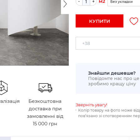
м2
-
+
Без укладки
По прямій (+5%)
КУПИТИ
Укладка по діаго
Знайшли дешевше?
Повідомте нас про це 
зробимо кращу ціну
уалізація
Безкоштовна
Зверніть увагу!
доставка при
Колір товару на фото може від
замовленні від
пов‘язано зі спотворенням пе
15 000 грн