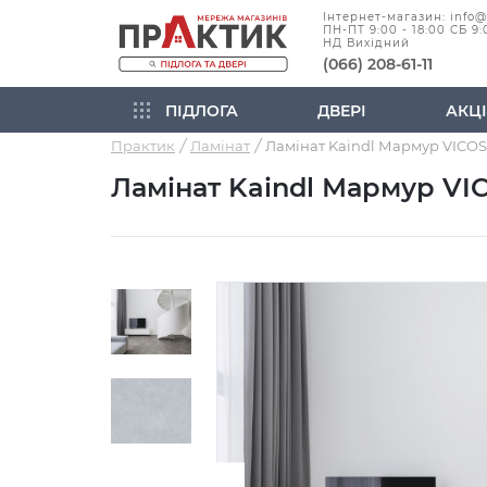
Інтернет-магазин: info
ПН-ПТ 9:00 - 18:00 СБ 9:
НД Вихідний
(066) 208-61-11
ПІДЛОГА
ДВЕРІ
АКЦІ
Практик
Ламінат
Ламінат Kaindl Мармур VI