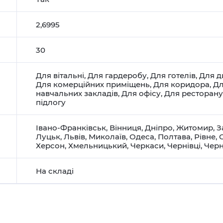
2,6995
30
Для вітальні
,
Для гардеробу
,
Для готелів
,
Для д
Для комерційних приміщень
,
Для коридора
,
Дл
навчальних закладів
,
Для офісу
,
Для ресторану
підлогу
Івано-Франківськ
,
Вінниця
,
Дніпро
,
Житомир
,
З
Луцьк
,
Львів
,
Миколаїв
,
Одеса
,
Полтава
,
Рівне
,
Херсон
,
Хмельницький
,
Черкаси
,
Чернівці
,
Черн
На складі