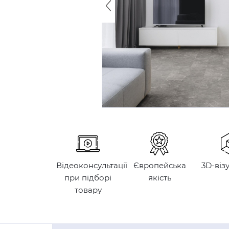
Відеоконсультації
Європейська
3D-віз
при підборі
якість
товару