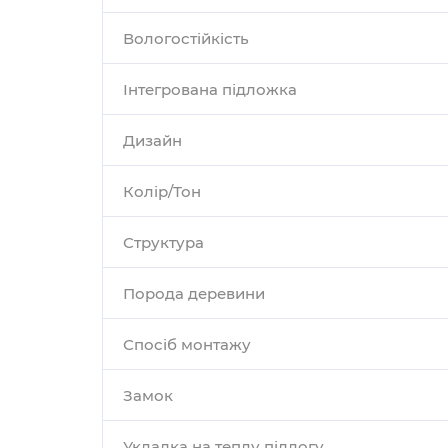
Вологостійкість
Інтегрована підложка
Дизайн
Колір/Тон
Структура
Порода деревини
Спосіб монтажу
Замок
Укладка на теплу підлогу