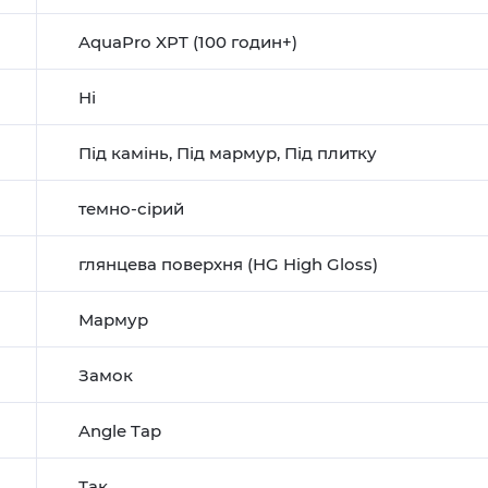
AquaPro XPT (100 годин+)
Ні
Під камінь
,
Під мармур
,
Під плитку
темно-сірий
глянцева поверхня (HG High Gloss)
Мармур
Замок
Angle Tap
Так