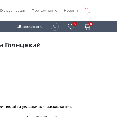
Укр
D візуалізація
Про компанію
Новини
Рус
0
0
В
Є
ІДНОВЛЕННЯ
мм Глянцевий
ри площі та укладки для замовлення: