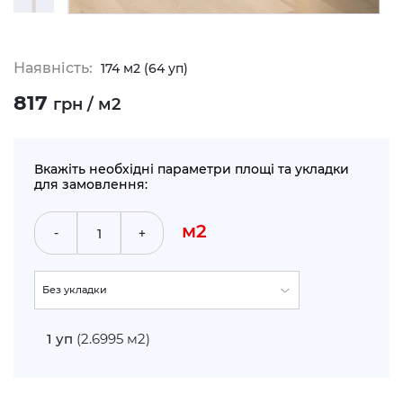
Наявність:
174 м2 (64 уп)
817
грн / м2
Вкажіть необхідні параметри площі та укладки
для замовлення:
м2
-
+
Без укладки
По прямій (+5%)
1
уп
(2.6995 м2)
Укладка по діагоналі (+10%)