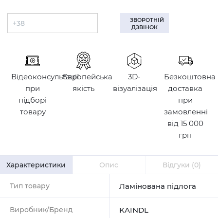
ЗВОРОТНІЙ
ДЗВІНОК
Відеоконсультації
Європейська
3D-
Безкоштовна
при
якість
візуалізація
доставка
підборі
при
товару
замовленні
від 15 000
грн
Характеристики
Опис
Відгуки
(0)
Тип товару
Ламінована підлога
Виробник/Бренд
KAINDL