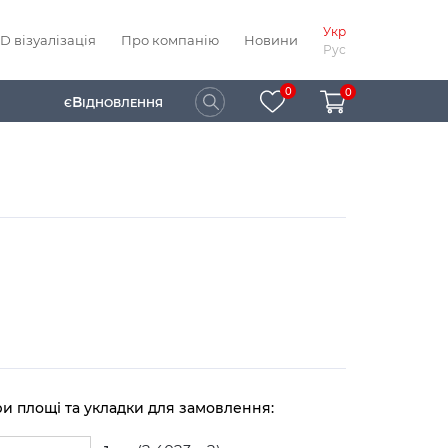
Укр
D візуалізація
Про компанію
Новини
Рус
0
0
В
Є
ІДНОВЛЕННЯ
ри площі та укладки для замовлення: