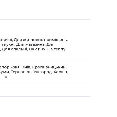
итячої
,
Для житлових приміщень
,
я кухні
,
Для магазина
,
Для
,
Для спальні
,
На стіну
,
На теплу
апоріжжя
,
Київ
,
Кропивницький
,
Суми
,
Тернопіль
,
Ужгород
,
Харків
,
ігів