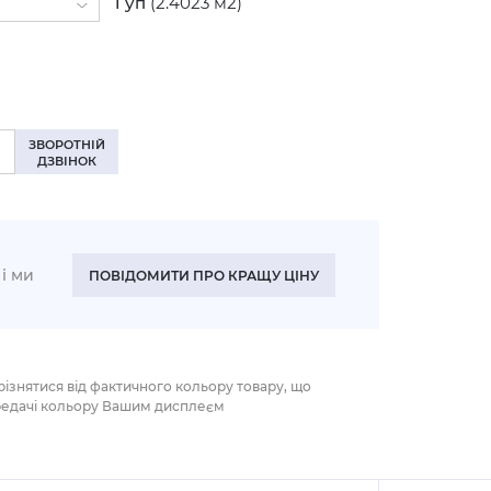
1
уп
(2.4023 м2)
налі (+10%)
ЗВОРОТНІЙ
ДЗВІНОК
і ми
ПОВІДОМИТИ ПРО КРАЩУ ЦІНУ
різнятися від фактичного кольору товару, що
редачі кольору Вашим дисплеєм