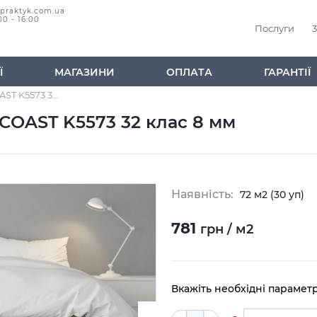
@praktyk.com.ua
00 - 16:00
Послуги
3
Ї
МАГАЗИНИ
ОПЛАТА
ГАРАНТІЇ
Ламінат Kaindl Дуб EVOKE COAST K5573 32 клас 8 мм
 COAST K5573 32 клас 8 мм
Наявність:
72 м2 (30 уп)
781
грн / м2
Вкажіть необхідні парамет