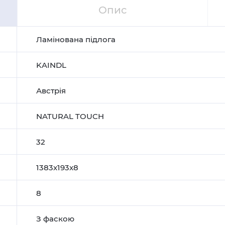
Опис
Ламінована підлога
KAINDL
Австрія
NATURAL TOUCH
32
1383x193x8
8
З фаскою