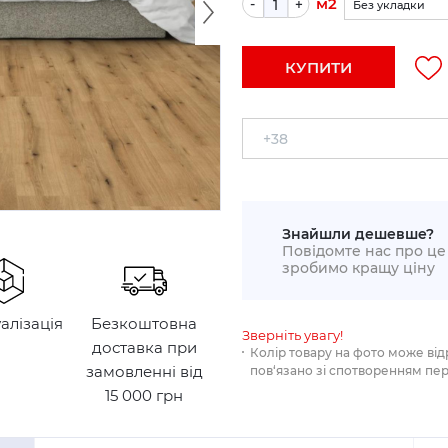
м2
-
+
Без укладки
По прямій (+5%)
КУПИТИ
Укладка по діаго
Знайшли дешевше?
Повідомте нас про це 
зробимо кращу ціну
уалізація
Безкоштовна
Зверніть увагу!
доставка при
Колір товару на фото може від
замовленні від
пов‘язано зі спотворенням пе
15 000 грн