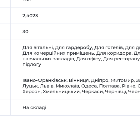
2,4023
30
Для вітальні
,
Для гардеробу
,
Для готелів
,
Для д
Для комерційних приміщень
,
Для коридора
,
Дл
навчальних закладів
,
Для офісу
,
Для ресторану
підлогу
Івано-Франківськ
,
Вінниця
,
Дніпро
,
Житомир
,
З
Луцьк
,
Львів
,
Миколаїв
,
Одеса
,
Полтава
,
Рівне
,
Херсон
,
Хмельницький
,
Черкаси
,
Чернівці
,
Черн
На складі