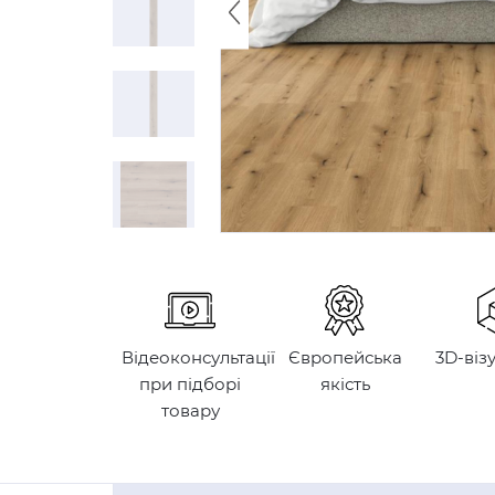
Відеоконсультації
Європейська
3D-віз
при підборі
якість
товару