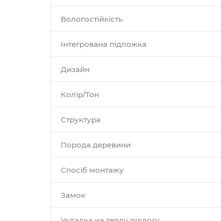
Вологостійкість
Інтегрована підложка
Дизайн
Колір/Тон
Структура
Порода деревини
Спосіб монтажу
Замок
Укладка на теплу підлогу