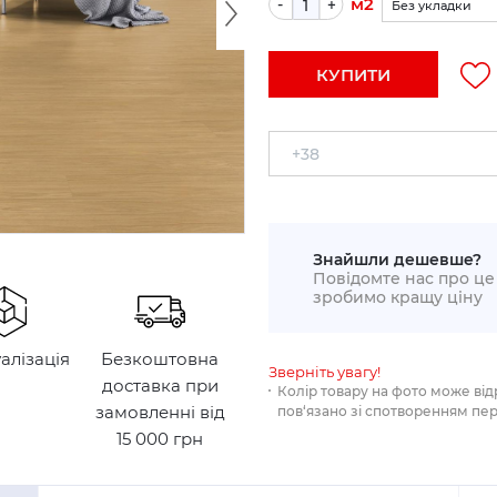
м2
-
+
Без укладки
По прямій (+5%)
КУПИТИ
Укладка по діаго
Знайшли дешевше?
Повідомте нас про це 
зробимо кращу ціну
уалізація
Безкоштовна
Зверніть увагу!
доставка при
Колір товару на фото може від
замовленні від
пов‘язано зі спотворенням пе
15 000 грн