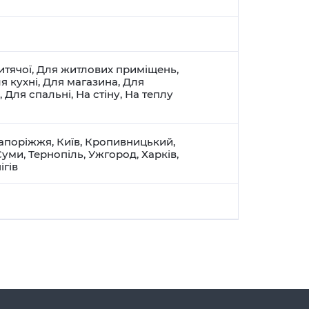
итячої
,
Для житлових приміщень
,
я кухні
,
Для магазина
,
Для
,
Для спальні
,
На стіну
,
На теплу
апоріжжя
,
Київ
,
Кропивницький
,
Суми
,
Тернопіль
,
Ужгород
,
Харків
,
ігів