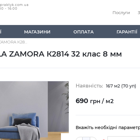
@praktyk.com.ua
00 - 16:00
Послуги
3
Ї
МАГАЗИНИ
ОПЛАТА
ГАРАНТІЇ
Ламінат Kaindl Дуб CASTILLA ZAMORA К2814 32 клас 8 мм
LLA ZAMORA К2814 32 клас 8 мм
Наявність:
167 м2 (70 уп)
690
грн / м2
Вкажіть необхідні парамет