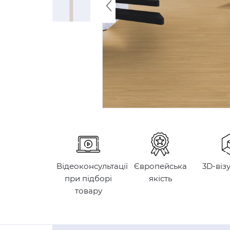
Відеоконсультації
Європейська
3D-віз
при підборі
якість
товару