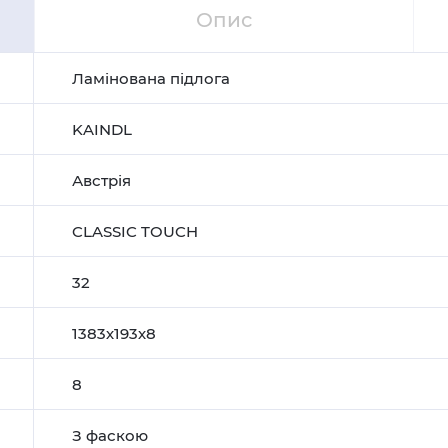
Опис
Ламінована підлога
KAINDL
Австрія
CLASSIC TOUCH
32
1383х193х8
8
З фаскою