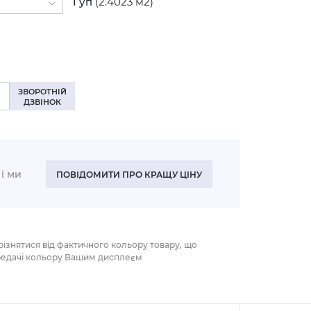
1
уп
(2.4023 м2)
налі (+10%)
ЗВОРОТНІЙ
ДЗВІНОК
і ми
ПОВІДОМИТИ ПРО КРАЩУ ЦІНУ
різнятися від фактичного кольору товару, що
редачі кольору Вашим дисплеєм