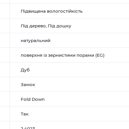
Підвищена вологостійкість
Під дерево
,
Під дошку
натуральний
поверхня із зернистими порами (EG)
Дуб
Замок
Fold Down
Так
2,4023