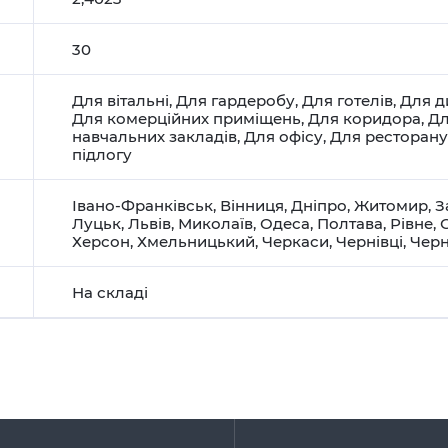
30
Для вітальні
,
Для гардеробу
,
Для готелів
,
Для д
Для комерційних приміщень
,
Для коридора
,
Дл
навчальних закладів
,
Для офісу
,
Для ресторану
підлогу
Івано-Франківськ
,
Вінниця
,
Дніпро
,
Житомир
,
З
Луцьк
,
Львів
,
Миколаїв
,
Одеса
,
Полтава
,
Рівне
,
Херсон
,
Хмельницький
,
Черкаси
,
Чернівці
,
Черн
На складі