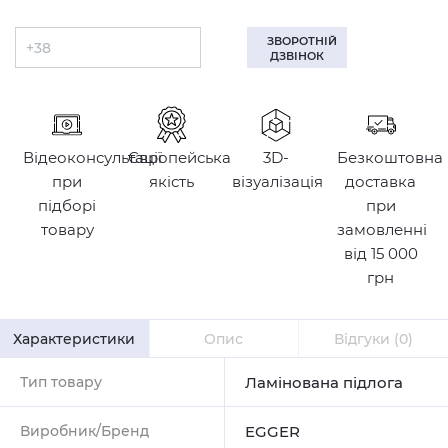
ЗВОРОТНІЙ
ДЗВІНОК
Відеоконсультації
Європейська
3D-
Безкоштовна
при
якість
візуалізація
доставка
підборі
при
товару
замовленні
від 15 000
грн
Характеристики
Опис
Відгуки
(0)
Тип товару
Ламінована підлога
Виробник/Бренд
EGGER