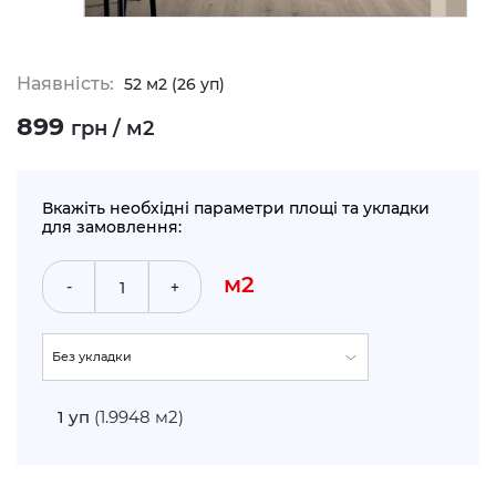
Наявність:
52 м2 (26 уп)
899
грн / м2
Вкажіть необхідні параметри площі та укладки
для замовлення:
м2
-
+
Без укладки
По прямій (+5%)
1
уп
(1.9948 м2)
Укладка по діагоналі (+10%)