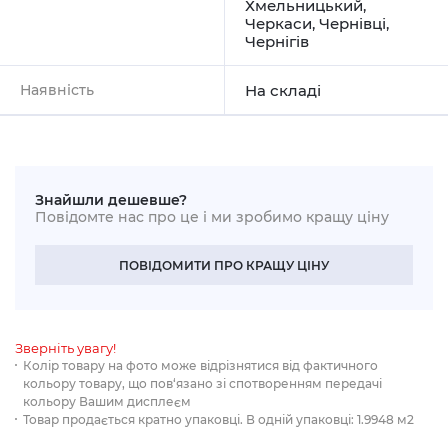
Хмельницький
,
Черкаси
,
Чернівці
,
Чернігів
Наявність
На складі
Знайшли дешевше?
Повідомте нас про це і ми зробимо кращу ціну
ПОВІДОМИТИ ПРО КРАЩУ ЦІНУ
Зверніть увагу!
Колір товару на фото може відрізнятися від фактичного
кольору товару, що пов‘язано зі спотворенням передачі
кольору Вашим дисплеєм
Товар продається кратно упаковці. В одній упаковці: 1.9948 м2