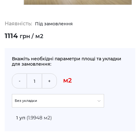
Наявність:
Під замовлення
1114
грн / м2
Вкажіть необхідні параметри площі та укладки
для замовлення:
м2
-
+
Без укладки
По прямій (+5%)
1
уп
(1.9948 м2)
Укладка по діагоналі (+10%)