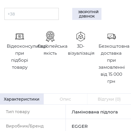
ЗВОРОТНІЙ
ДЗВІНОК
Відеоконсультації
Європейська
3D-
Безкоштовна
при
якість
візуалізація
доставка
підборі
при
товару
замовленні
від 15 000
грн
Характеристики
Опис
Відгуки
(0)
Тип товару
Ламінована підлога
Виробник/Бренд
EGGER