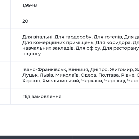
1,9948
20
Для вітальні
,
Для гардеробу
,
Для готелів
,
Для д
Для комерційних приміщень
,
Для коридора
,
Дл
навчальних закладів
,
Для офісу
,
Для ресторану
підлогу
Івано-Франківськ
,
Вінниця
,
Дніпро
,
Житомир
,
З
Луцьк
,
Львів
,
Миколаїв
,
Одеса
,
Полтава
,
Рівне
,
Херсон
,
Хмельницький
,
Черкаси
,
Чернівці
,
Черн
Під замовлення