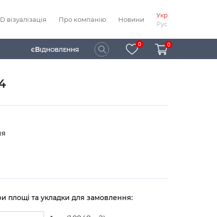
Укр
D візуалізація
Про компанію
Новини
Рус
0
0
В
Є
ІДНОВЛЕННЯ
4
ня
ри площі та укладки для замовлення: