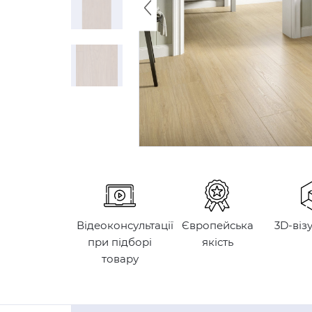
Відеоконсультації
Європейська
3D-віз
при підборі
якість
товару