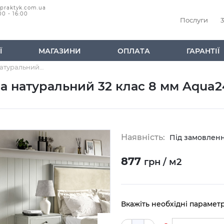
@praktyk.com.ua
00 - 16:00
Послуги
3
Ї
МАГАЗИНИ
ОПЛАТА
ГАРАНТІЇ
Ламінат EGGER дуб Казелла натуральний 32 клас 8 мм Aqua24
а натуральний 32 клас 8 мм Aqua2
Наявність:
Під замовлен
877
грн / м2
Вкажіть необхідні парамет