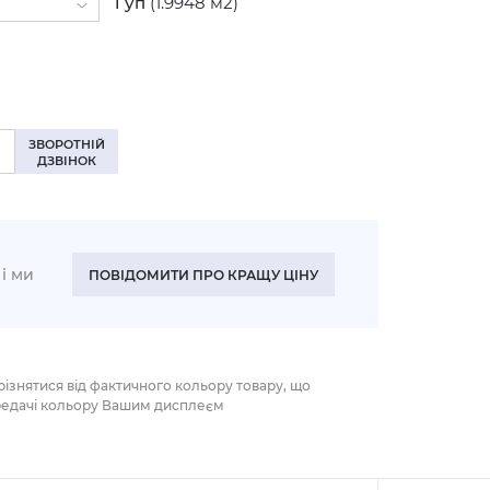
1
уп
(1.9948 м2)
налі (+10%)
ЗВОРОТНІЙ
ДЗВІНОК
і ми
ПОВІДОМИТИ ПРО КРАЩУ ЦІНУ
різнятися від фактичного кольору товару, що
редачі кольору Вашим дисплеєм