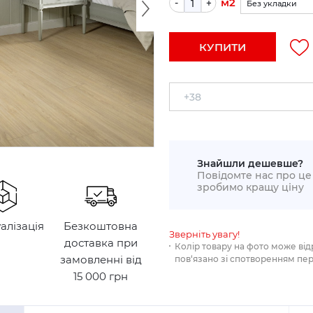
м2
-
+
Без укладки
По прямій (+5%)
КУПИТИ
Укладка по діаго
Знайшли дешевше?
Повідомте нас про це 
зробимо кращу ціну
уалізація
Безкоштовна
Зверніть увагу!
доставка при
Колір товару на фото може від
замовленні від
пов‘язано зі спотворенням пе
15 000 грн