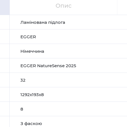
Опис
Ламінована підлога
EGGER
Німеччина
EGGER NatureSense 2025
32
1292х193х8
8
З фаскою