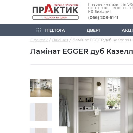
Інтернет-магазин: info
ПН-ПТ 9:00 - 18:00 СБ 9:
НД Вихідний
(066) 208-61-11
ПІДЛОГА
ДВЕРІ
АКЦІ
Практик
Ламінат
Ламінат EGGER дуб Казелл