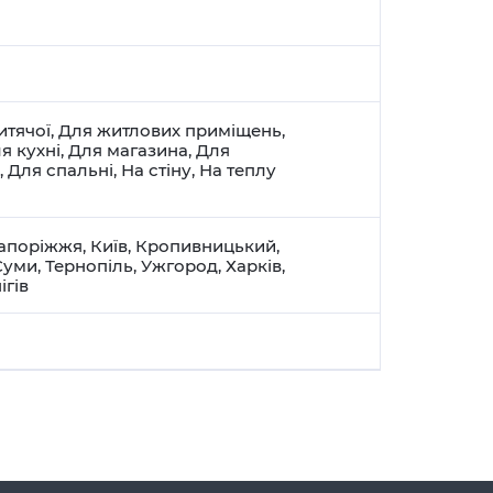
итячої
,
Для житлових приміщень
,
я кухні
,
Для магазина
,
Для
,
Для спальні
,
На стіну
,
На теплу
апоріжжя
,
Київ
,
Кропивницький
,
Суми
,
Тернопіль
,
Ужгород
,
Харків
,
ігів