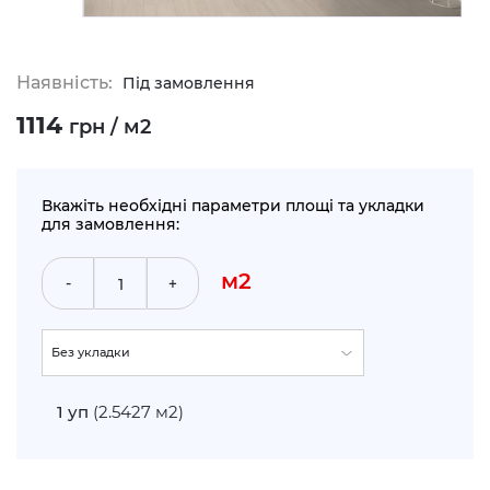
Наявність:
Під замовлення
1114
грн / м2
Вкажіть необхідні параметри площі та укладки
для замовлення:
м2
-
+
Без укладки
По прямій (+5%)
1
уп
(2.5427 м2)
Укладка по діагоналі (+10%)