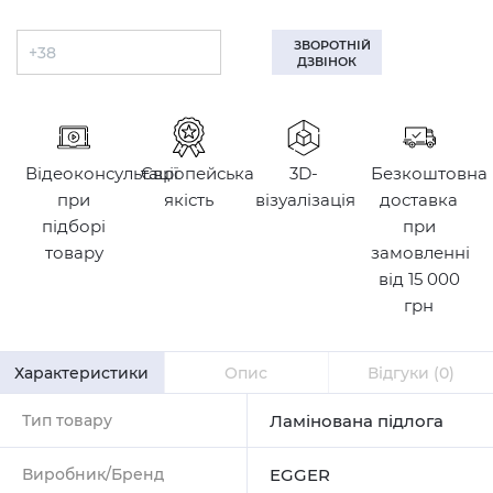
ЗВОРОТНІЙ
ДЗВІНОК
Відеоконсультації
Європейська
3D-
Безкоштовна
при
якість
візуалізація
доставка
підборі
при
товару
замовленні
від 15 000
грн
Характеристики
Опис
Відгуки
(0)
Тип товару
Ламінована підлога
Виробник/Бренд
EGGER