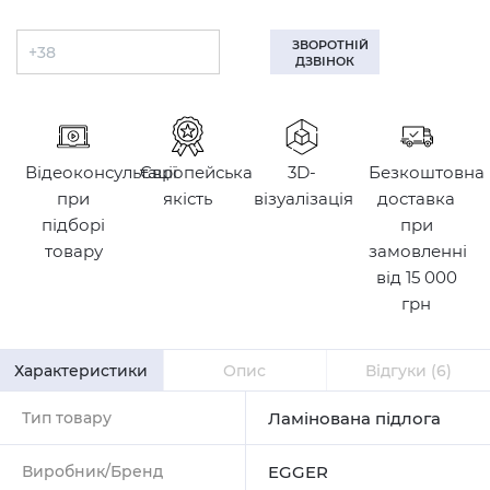
ЗВОРОТНІЙ
ДЗВІНОК
Відеоконсультації
Європейська
3D-
Безкоштовна
при
якість
візуалізація
доставка
підборі
при
товару
замовленні
від 15 000
грн
Характеристики
Опис
Відгуки
(6)
Тип товару
Ламінована підлога
Виробник/Бренд
EGGER