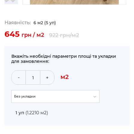
Наявність:
6 м2 (5 уп)
645
грн / м2
922
грн/м2
Вкажіть необхідні параметри площі та укладки
для замовлення:
м2
-
+
Без укладки
По прямій (+5%)
1
уп
(1.2210 м2)
Укладка по діагоналі (+10%)