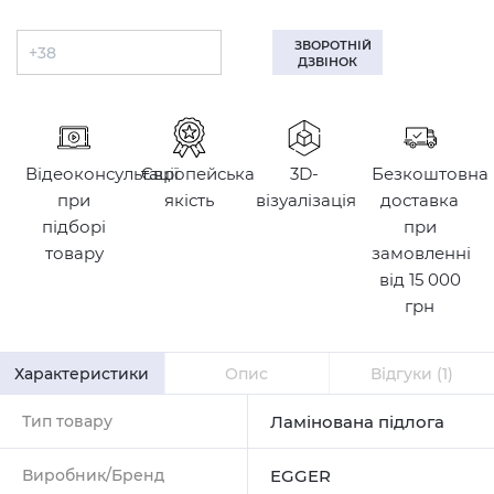
ЗВОРОТНІЙ
ДЗВІНОК
Відеоконсультації
Європейська
3D-
Безкоштовна
при
якість
візуалізація
доставка
підборі
при
товару
замовленні
від 15 000
грн
Характеристики
Опис
Відгуки
(1)
Тип товару
Ламінована підлога
Виробник/Бренд
EGGER