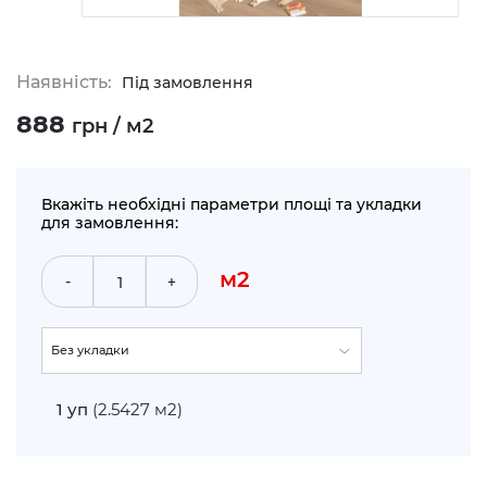
Наявність:
Під замовлення
888
грн / м2
Вкажіть необхідні параметри площі та укладки
для замовлення:
м2
-
+
Без укладки
По прямій (+5%)
1
уп
(2.5427 м2)
Укладка по діагоналі (+10%)