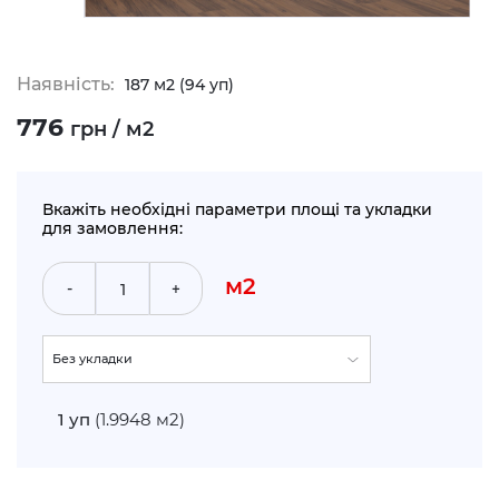
Наявність:
187 м2 (94 уп)
776
грн / м2
Вкажіть необхідні параметри площі та укладки
для замовлення:
м2
-
+
Без укладки
По прямій (+5%)
1
уп
(1.9948 м2)
Укладка по діагоналі (+10%)