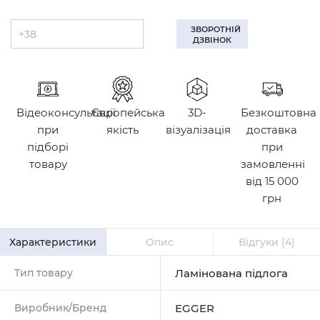
ЗВОРОТНІЙ
ДЗВІНОК
Відеоконсультації
Європейська
3D-
Безкоштовна
при
якість
візуалізація
доставка
підборі
при
товару
замовленні
від 15 000
грн
Характеристики
Опис
Відгуки
(4)
Тип товару
Ламінована підлога
Виробник/Бренд
EGGER