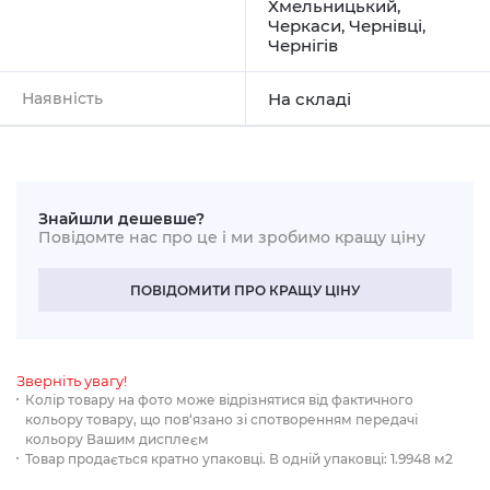
Хмельницький
,
Черкаси
,
Чернівці
,
Чернігів
Наявність
На складі
Знайшли дешевше?
Повідомте нас про це і ми зробимо кращу ціну
ПОВІДОМИТИ ПРО КРАЩУ ЦІНУ
Зверніть увагу!
Колір товару на фото може відрізнятися від фактичного
кольору товару, що пов‘язано зі спотворенням передачі
кольору Вашим дисплеєм
Товар продається кратно упаковці. В одній упаковці: 1.9948 м2