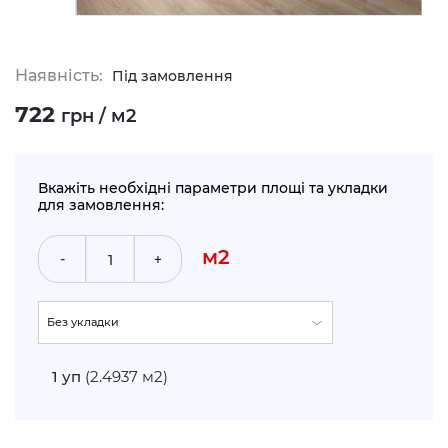
Наявність:
Під замовлення
722
грн / м2
Вкажіть необхідні параметри площі та укладки
для замовлення:
м2
-
+
Без укладки
По прямій (+5%)
1
уп
(2.4937 м2)
Укладка по діагоналі (+10%)