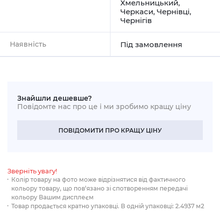
Хмельницький
,
Черкаси
,
Чернівці
,
Чернігів
Наявність
Під замовлення
Знайшли дешевше?
Повідомте нас про це і ми зробимо кращу ціну
ПОВІДОМИТИ ПРО КРАЩУ ЦІНУ
Зверніть увагу!
Колір товару на фото може відрізнятися від фактичного
кольору товару, що пов‘язано зі спотворенням передачі
кольору Вашим дисплеєм
Товар продається кратно упаковці. В одній упаковці: 2.4937 м2