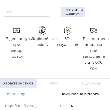
ЗВОРОТНІЙ
ДЗВІНОК
Відеоконсультації
Європейська
3D-
Безкоштовна
при
якість
візуалізація
доставка
підборі
при
товару
замовленні
від 15 000
грн
Характеристики
Опис
Відгуки
(4)
Тип товару
Ламінована підлога
Виробник/Бренд
EGGER