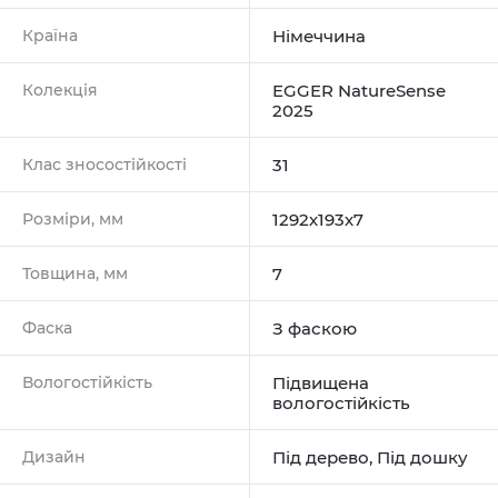
Країна
Німеччина
Колекція
EGGER NatureSense
2025
Клас зносостійкості
31
Розміри, мм
1292х193х7
Товщина, мм
7
Фаска
З фаскою
Вологостійкість
Підвищена
вологостійкість
Дизайн
Під дерево
,
Під дошку