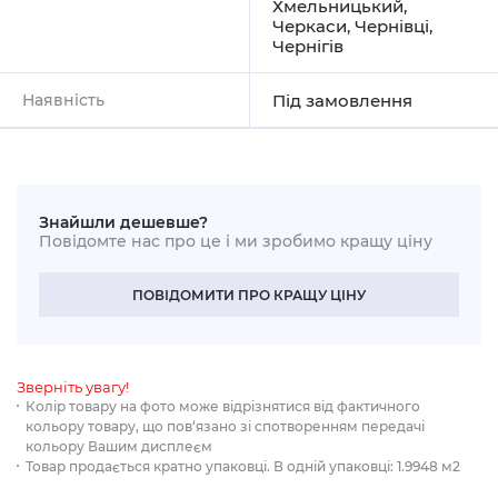
Хмельницький
,
Черкаси
,
Чернівці
,
Чернігів
Наявність
Під замовлення
Знайшли дешевше?
Повідомте нас про це і ми зробимо кращу ціну
ПОВІДОМИТИ ПРО КРАЩУ ЦІНУ
Зверніть увагу!
Колір товару на фото може відрізнятися від фактичного
кольору товару, що пов‘язано зі спотворенням передачі
кольору Вашим дисплеєм
Товар продається кратно упаковці. В одній упаковці: 1.9948 м2