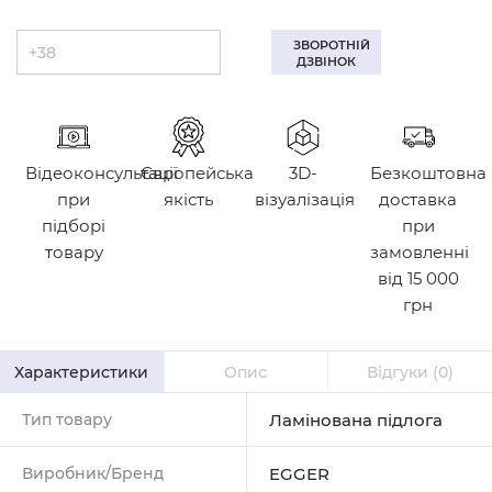
ЗВОРОТНІЙ
ДЗВІНОК
Відеоконсультації
Європейська
3D-
Безкоштовна
при
якість
візуалізація
доставка
підборі
при
товару
замовленні
від 15 000
грн
Характеристики
Опис
Відгуки
(0)
Тип товару
Ламінована підлога
Виробник/Бренд
EGGER