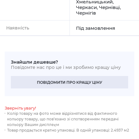
Хмельницький
,
Черкаси
,
Чернівці
,
Чернігів
Наявність
Під замовлення
Знайшли дешевше?
Повідомте нас про це і ми зробимо кращу ціну
ПОВІДОМИТИ ПРО КРАЩУ ЦІНУ
Зверніть увагу!
Колір товару на фото може відрізнятися від фактичного
кольору товару, що пов‘язано зі спотворенням передачі
кольору Вашим дисплеєм
Товар продається кратно упаковці. В одній упаковці: 2.4937 м2