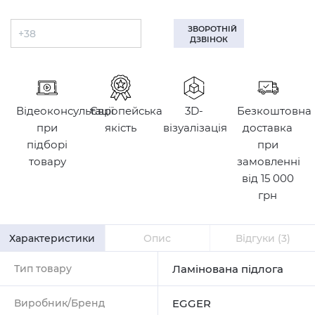
ЗВОРОТНІЙ
ДЗВІНОК
Відеоконсультації
Європейська
3D-
Безкоштовна
при
якість
візуалізація
доставка
підборі
при
товару
замовленні
від 15 000
грн
Характеристики
Опис
Відгуки
(3)
Тип товару
Ламінована підлога
Виробник/Бренд
EGGER