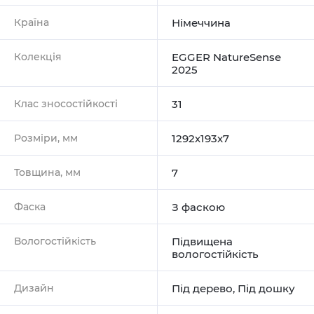
Країна
Німеччина
Колекція
EGGER NatureSense
2025
Клас зносостійкості
31
Розміри, мм
1292х193х7
Товщина, мм
7
Фаска
З фаскою
Вологостійкість
Підвищена
вологостійкість
Дизайн
Під дерево
,
Під дошку