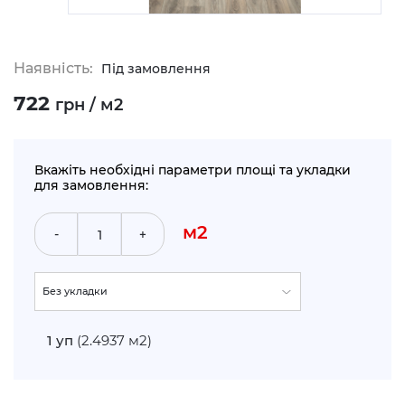
Наявність:
Під замовлення
722
грн / м2
Вкажіть необхідні параметри площі та укладки
для замовлення:
м2
-
+
Без укладки
По прямій (+5%)
1
уп
(2.4937 м2)
Укладка по діагоналі (+10%)