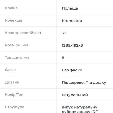
Країна
Польща
Колекція
Kronostep
Клас зносостійкості
32
Розміри, мм
1285х192х8
Товщина, мм
8
Фаска
Без фаски
Дизайн
Під дерево
,
Під дошку
Колір/Тон
натуральний
Структура
імітує натуральну
дубову дошку (RF