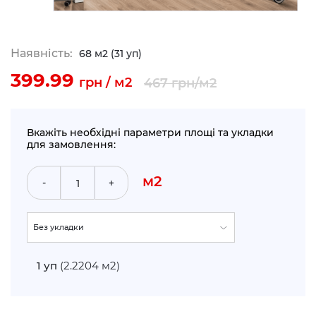
Наявність:
68 м2 (31 уп)
399.99
грн / м2
467
грн/м2
Вкажіть необхідні параметри площі та укладки
для замовлення:
м2
-
+
Без укладки
По прямій (+5%)
1
уп
(2.2204 м2)
Укладка по діагоналі (+10%)