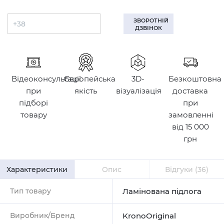
ЗВОРОТНІЙ
ДЗВІНОК
Відеоконсультації
Європейська
3D-
Безкоштовна
при
якість
візуалізація
доставка
підборі
при
товару
замовленні
від 15 000
грн
Характеристики
Опис
Відгуки
(36)
Тип товару
Ламінована підлога
Виробник/Бренд
KronoOriginal