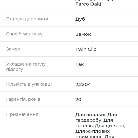
Farco Oak)
Порода деревини
Дуб
Спосіб монтажу
Замок
Замок
Twin Clic
Укладка на теплу
Так
підлогу
Кількість в упаковці
2,2204
Гарантія, років
20
Призначення
Для вітальні
,
Для
гардеробу
,
Для
готелів
,
Для дитячої
,
Для житлових
приміщень
,
Для