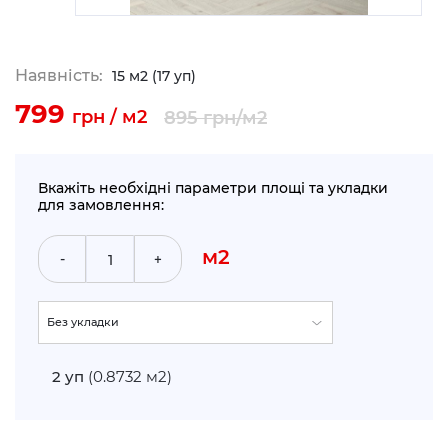
Наявність:
15 м2 (17 уп)
799
грн / м2
895
грн/м2
Вкажіть необхідні параметри площі та укладки
для замовлення:
м2
-
+
Без укладки
По прямій (+5%)
2
уп
(0.8732 м2)
Укладка по діагоналі (+10%)