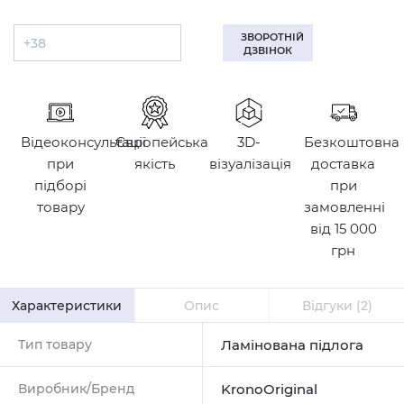
ЗВОРОТНІЙ
ДЗВІНОК
Відеоконсультації
Європейська
3D-
Безкоштовна
при
якість
візуалізація
доставка
підборі
при
товару
замовленні
від 15 000
грн
Характеристики
Опис
Відгуки
(2)
Тип товару
Ламінована підлога
Виробник/Бренд
KronoOriginal