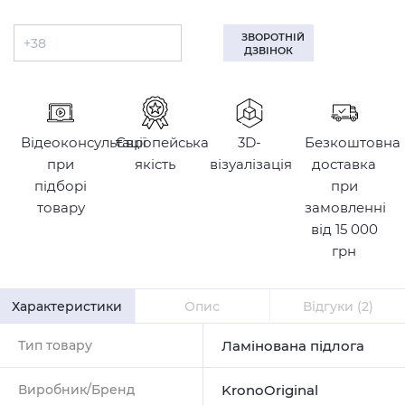
ЗВОРОТНІЙ
ДЗВІНОК
Відеоконсультації
Європейська
3D-
Безкоштовна
при
якість
візуалізація
доставка
підборі
при
товару
замовленні
від 15 000
грн
Характеристики
Опис
Відгуки
(2)
Тип товару
Ламінована підлога
Виробник/Бренд
KronoOriginal