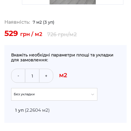
Наявність:
7 м2 (3 уп)
529
грн / м2
726
грн/м2
Вкажіть необхідні параметри площі та укладки
для замовлення:
м2
-
+
Без укладки
По прямій (+5%)
1
уп
(2.2604 м2)
Укладка по діагоналі (+10%)