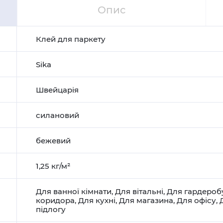
Опис
Клей для паркету
Sika
Швейцарія
силановий
бежевий
1,25 кг/м²
Для ванної кімнати
,
Для вітальні
,
Для гардероб
коридора
,
Для кухні
,
Для магазина
,
Для офісу
,
підлогу