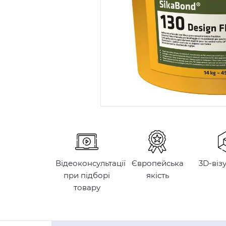
Відеоконсультації
Європейська
3D-віз
при підборі
якість
товару