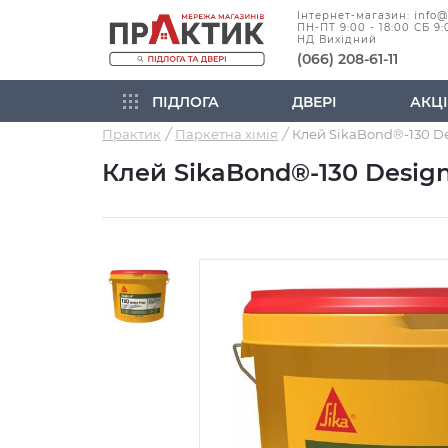
Інтернет-магазин: info
ПН-ПТ 9:00 - 18:00 СБ 9:
НД Вихідний
(066) 208-61-11
ПІДЛОГА
ДВЕРІ
АКЦІ
Практик
Паркетна хімія
Клей SikaBond®-130 Des
Клей SikaBond®-130 Design 