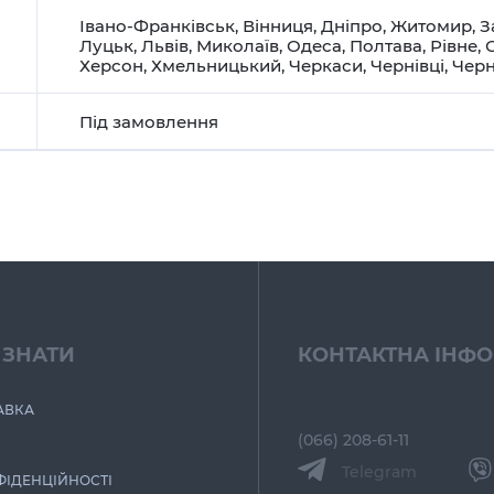
Івано-Франківськ
,
Вінниця
,
Дніпро
,
Житомир
,
З
Луцьк
,
Львів
,
Миколаїв
,
Одеса
,
Полтава
,
Рівне
,
Херсон
,
Хмельницький
,
Черкаси
,
Чернівці
,
Черн
Під замовлення
 ЗНАТИ
КОНТАКТНА ІНФ
АВКА
(066) 208-61-11
Telegram
ФІДЕНЦІЙНОСТІ