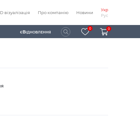
Укр
D візуалізація
Про компанію
Новини
Рус
0
0
В
Є
ІДНОВЛЕННЯ
ня