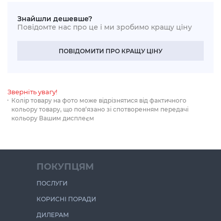
Знайшли дешевше?
Повідомте нас про це і ми зробимо кращу ціну
ПОВІДОМИТИ ПРО КРАЩУ ЦІНУ
Зверніть увагу!
Колір товару на фото може відрізнятися від фактичного
кольору товару, що пов‘язано зі спотворенням передачі
кольору Вашим дисплеєм
ПОКУПЦЯМ
ПОСЛУГИ
КОРИСНІ ПОРАДИ
ДИЛЕРАМ