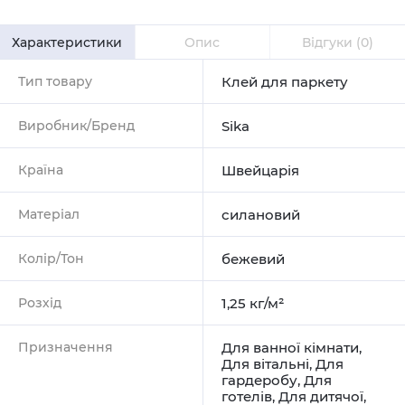
Характеристики
Опис
Відгуки
(0)
Тип товару
Клей для паркету
Виробник/Бренд
Sika
Країна
Швейцарія
Матеріал
силановий
Колір/Тон
бежевий
Розхід
1,25 кг/м²
Призначення
Для ванної кімнати
,
Для вітальні
,
Для
гардеробу
,
Для
готелів
,
Для дитячої
,