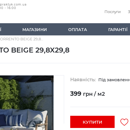
@praktyk.com.ua
00 - 16:00
Послуги
3
Ї
МАГАЗИНИ
ОПЛАТА
ГАРАНТІЇ
Керамічна плитка SORRENTO BEIGE 29,8X29,8
O BEIGE 29,8X29,8
Наявність:
Під замовлен
399
грн / м2
КУПИТИ