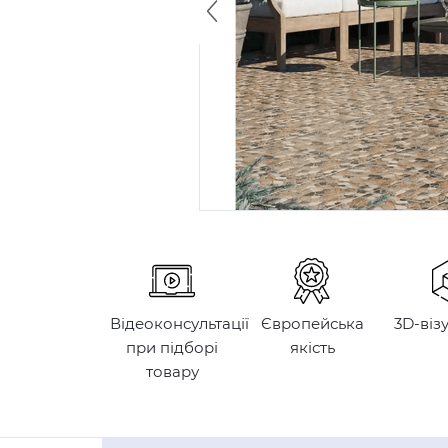
Відеоконсультації
Європейська
3D-віз
при підборі
якість
товару