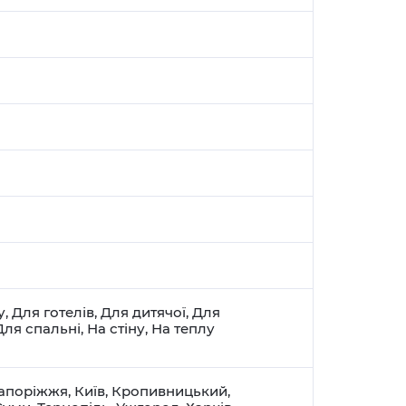
у
,
Для готелів
,
Для дитячої
,
Для
Для спальні
,
На стіну
,
На теплу
апоріжжя
,
Київ
,
Кропивницький
,