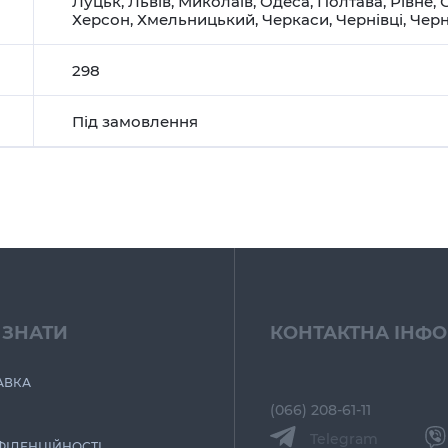
Луцьк
,
Львів
,
Миколаїв
,
Одеса
,
Полтава
,
Рівне
,
Херсон
,
Хмельницький
,
Черкаси
,
Чернівці
,
Черн
298
Під замовлення
 ЗНАТИ
КОНТАКТНА ІНФ
АВКА
(066) 208-61-11
Telegram
ФІДЕНЦІЙНОСТІ