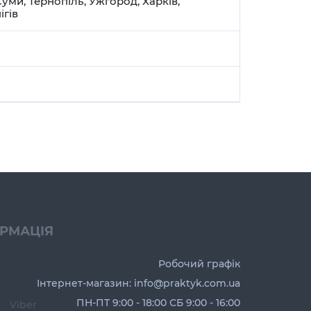
Суми
,
Тернопіль
,
Ужгород
,
Харків
,
ігів
ОРМАЦІЯ
Робочий графік
Інтернет-магазин: info@praktyk.com.ua
ПН-ПТ 9:00 - 18:00 СБ 9:00 - 16:00
Viber