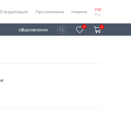
Укр
D візуалізація
Про компанію
Новини
Рус
0
0
В
Є
ІДНОВЛЕННЯ
ня