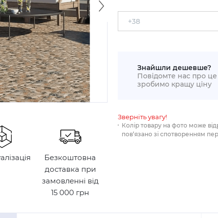
Знайшли дешевше?
Повідомте нас про це 
зробимо кращу ціну
Зверніть увагу!
Колір товару на фото може від
пов‘язано зі спотворенням пе
уалізація
Безкоштовна
доставка при
замовленні від
15 000 грн