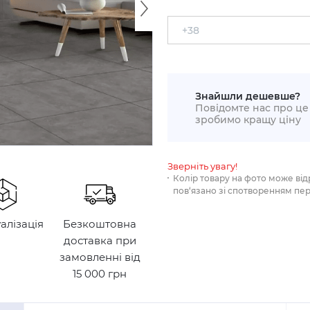
Знайшли дешевше?
Повідомте нас про це 
зробимо кращу ціну
Зверніть увагу!
Колір товару на фото може від
пов‘язано зі спотворенням пе
уалізація
Безкоштовна
доставка при
замовленні від
15 000 грн