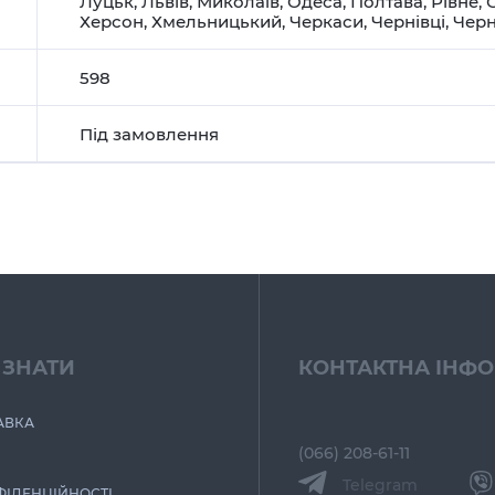
Луцьк
,
Львів
,
Миколаїв
,
Одеса
,
Полтава
,
Рівне
,
Херсон
,
Хмельницький
,
Черкаси
,
Чернівці
,
Черн
598
Під замовлення
 ЗНАТИ
КОНТАКТНА ІНФ
АВКА
(066) 208-61-11
Telegram
ФІДЕНЦІЙНОСТІ