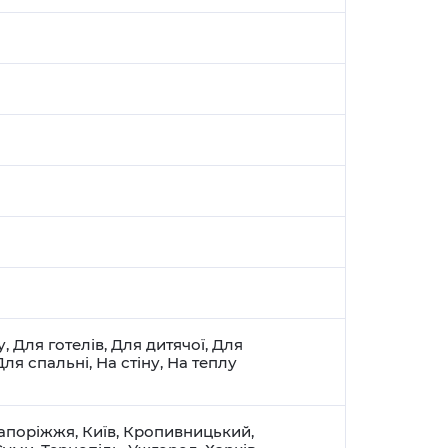
у
,
Для готелів
,
Для дитячої
,
Для
Для спальні
,
На стіну
,
На теплу
апоріжжя
,
Київ
,
Кропивницький
,