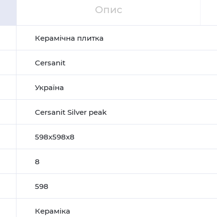
Опис
Керамічна плитка
Cersanit
Україна
Cersanit Silver peak
598х598х8
8
598
Кераміка