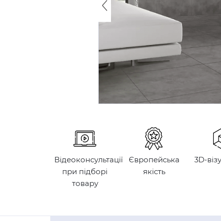
Відеоконсультації
Європейська
3D-віз
при підборі
якість
товару