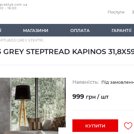
@praktyk.com.ua
00 - 16:00
Послуги
3
Ї
МАГАЗИНИ
ОПЛАТА
ГАРАНТІЇ
Керамічна плитка GPTU603 GREY STEPTREAD KAPINOS 31,8X59,8
 GREY STEPTREAD KAPINOS 31,8X59
Наявність:
Під замовлен
999
грн / шт
КУПИТИ