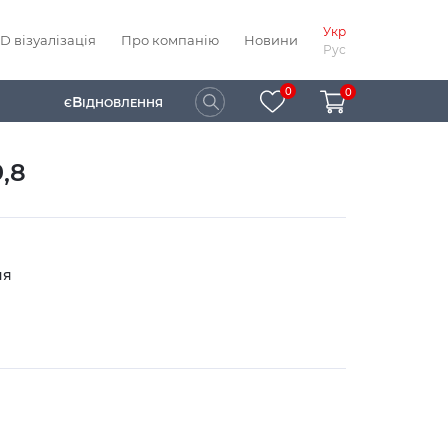
Укр
D візуалізація
Про компанію
Новини
Рус
0
0
В
Є
ІДНОВЛЕННЯ
,8
ня