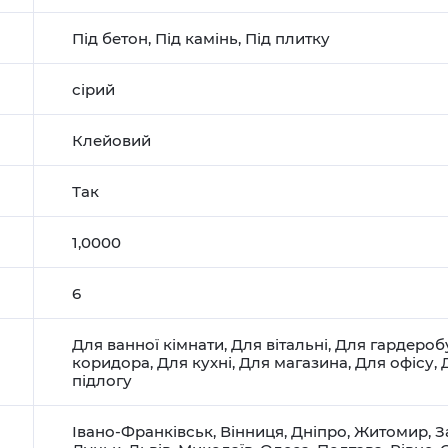
Під бетон
,
Під камінь
,
Під плитку
сірий
Клейовий
Так
1,0000
6
Для ванної кімнати
,
Для вітальні
,
Для гардероб
коридора
,
Для кухні
,
Для магазина
,
Для офісу
,
підлогу
Івано-Франківськ
,
Вінниця
,
Дніпро
,
Житомир
,
З