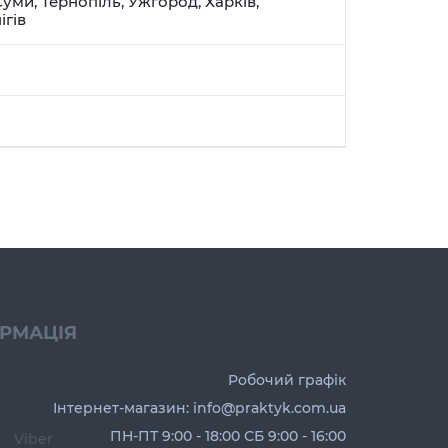
Суми
,
Тернопіль
,
Ужгород
,
Харків
,
ігів
ОРМАЦІЯ
Робочий графік
Інтернет-магазин: info@praktyk.com.ua
ПН-ПТ 9:00 - 18:00 СБ 9:00 - 16:00
Viber