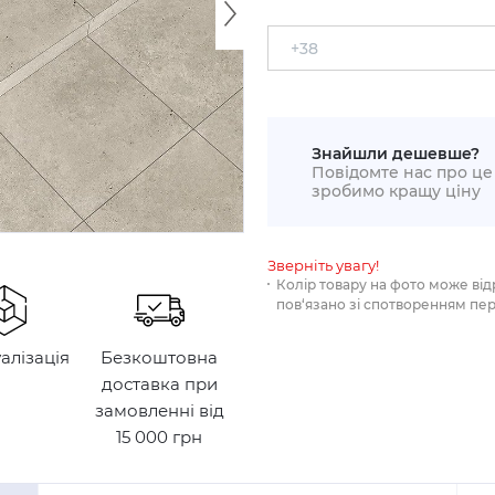
Знайшли дешевше?
Повідомте нас про це 
зробимо кращу ціну
Зверніть увагу!
Колір товару на фото може від
пов‘язано зі спотворенням пе
уалізація
Безкоштовна
доставка при
замовленні від
15 000 грн