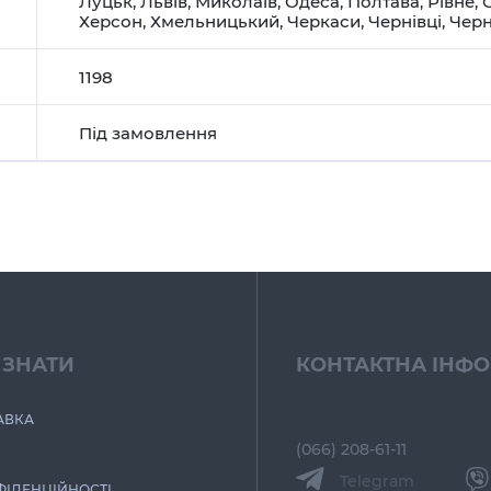
Луцьк
,
Львів
,
Миколаїв
,
Одеса
,
Полтава
,
Рівне
,
Херсон
,
Хмельницький
,
Черкаси
,
Чернівці
,
Черн
1198
Під замовлення
 ЗНАТИ
КОНТАКТНА ІНФ
АВКА
(066) 208-61-11
Telegram
ФІДЕНЦІЙНОСТІ