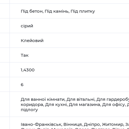
Під бетон
,
Під камінь
,
Під плитку
сірий
Клейовий
Так
1,4300
6
Для ванної кімнати
,
Для вітальні
,
Для гардероб
коридора
,
Для кухні
,
Для магазина
,
Для офісу
,
підлогу
Івано-Франківськ
,
Вінниця
,
Дніпро
,
Житомир
,
З