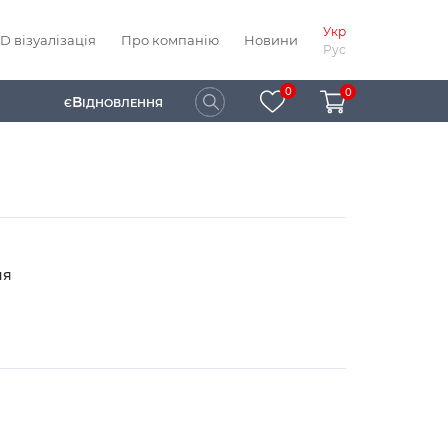
Укр
D візуалізація
Про компанію
Новини
Рус
0
0
В
Є
ІДНОВЛЕННЯ
ня