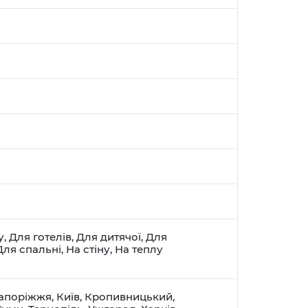
у
,
Для готелів
,
Для дитячої
,
Для
Для спальні
,
На стіну
,
На теплу
апоріжжя
,
Київ
,
Кропивницький
,