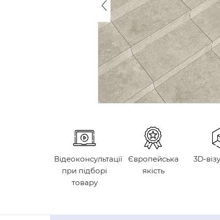
Відеоконсультації
Європейська
3D-віз
при підборі
якість
товару