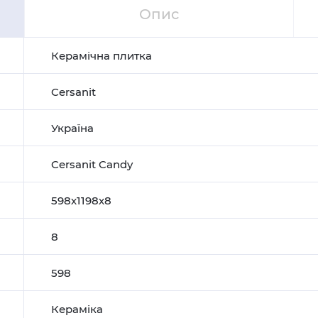
Опис
Керамічна плитка
Cersanit
Україна
Cersanit Candy
598х1198х8
8
598
Кераміка