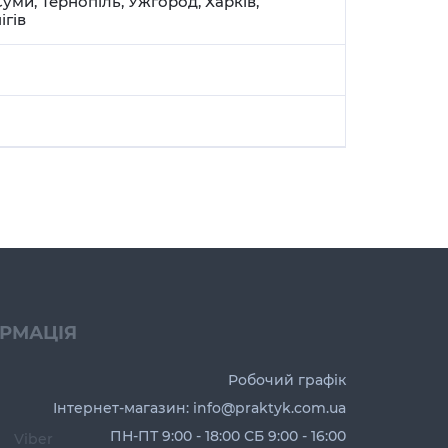
Суми
,
Тернопіль
,
Ужгород
,
Харків
,
ігів
ОРМАЦІЯ
Робочий графік
Інтернет-магазин: info@praktyk.com.ua
ПН-ПТ 9:00 - 18:00 СБ 9:00 - 16:00
Viber