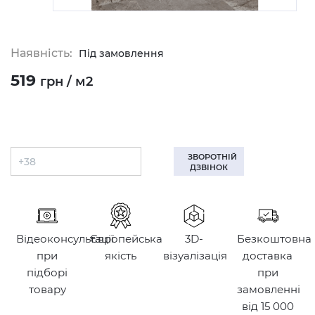
Наявність:
Під замовлення
519
грн / м2
ЗВОРОТНІЙ
ДЗВІНОК
Відеоконсультації
Європейська
3D-
Безкоштовна
при
якість
візуалізація
доставка
підборі
при
товару
замовленні
від 15 000