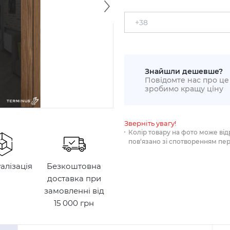
Знайшли дешевше?
Повідомте нас про це 
зробимо кращу ціну
Зверніть увагу!
Колір товару на фото може від
пов‘язано зі спотворенням пе
уалізація
Безкоштовна
доставка при
замовленні від
15 000 грн