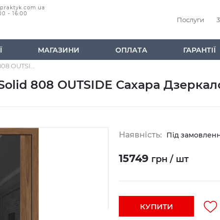
@praktyk.com.ua
00 - 16:00
Послуги
3
Ї
МАГАЗИНИ
ОПЛАТА
ГАРАНТІЇ
Дверне полотно Terminus Solid 808 OUTSIDE Сахара Дзеркало Графіт Чорна Кромка
Solid 808 OUTSIDE Сахара Дзеркал
Наявність:
Під замовлен
15749
грн / шт
КУПИТИ