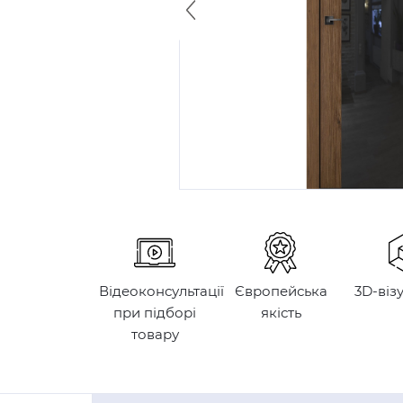
Відеоконсультації
Європейська
3D-віз
при підборі
якість
товару