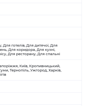
у
,
Для готелів
,
Для дитячої
,
Для
щень
,
Для коридора
,
Для кухні
,
ісу
,
Для ресторану
,
Для спальні
апоріжжя
,
Київ
,
Кропивницький
,
Суми
,
Тернопіль
,
Ужгород
,
Харків
,
ігів