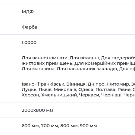
МДФ
Фарба
1,0000
Для ванної кімнати
,
Для вітальні
,
Для гардероб
житлових приміщень
,
Для комерційних примі
Для магазина
,
Для навчальних закладів
,
Для оф
Івано-Франківськ
,
Вінниця
,
Дніпро
,
Житомир
,
З
Луцьк
,
Львів
,
Миколаїв
,
Одеса
,
Полтава
,
Рівне
,
Херсон
,
Хмельницький
,
Черкаси
,
Чернівці
,
Черн
2000х800 мм
600 мм, 700 мм, 800 мм, 900 мм