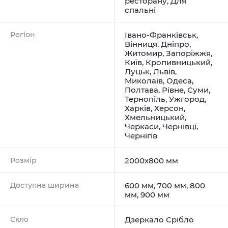
ресторану
,
Для
спальні
Регіон
Івано-Франківськ
,
Вінниця
,
Дніпро
,
Житомир
,
Запоріжжя
,
Київ
,
Кропивницький
,
Луцьк
,
Львів
,
Миколаїв
,
Одеса
,
Полтава
,
Рівне
,
Суми
,
Тернопіль
,
Ужгород
,
Харків
,
Херсон
,
Хмельницький
,
Черкаси
,
Чернівці
,
Чернігів
Розмір
2000х800 мм
Доступна ширина
600 мм, 700 мм, 800
мм, 900 мм
Скло
Дзеркало Срібло