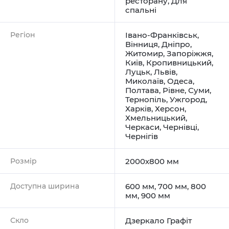
ресторану
,
Для
спальні
Регіон
Івано-Франківськ
,
Вінниця
,
Дніпро
,
Житомир
,
Запоріжжя
,
Київ
,
Кропивницький
,
Луцьк
,
Львів
,
Миколаїв
,
Одеса
,
Полтава
,
Рівне
,
Суми
,
Тернопіль
,
Ужгород
,
Харків
,
Херсон
,
Хмельницький
,
Черкаси
,
Чернівці
,
Чернігів
Розмір
2000х800 мм
Доступна ширина
600 мм, 700 мм, 800
мм, 900 мм
Скло
Дзеркало Графіт