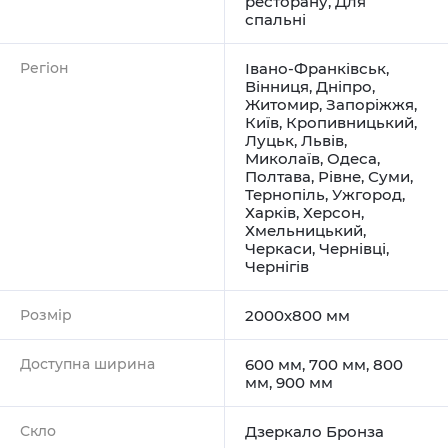
ресторану
,
Для
спальні
Регіон
Івано-Франківськ
,
Вінниця
,
Дніпро
,
Житомир
,
Запоріжжя
,
Київ
,
Кропивницький
,
Луцьк
,
Львів
,
Миколаїв
,
Одеса
,
Полтава
,
Рівне
,
Суми
,
Тернопіль
,
Ужгород
,
Харків
,
Херсон
,
Хмельницький
,
Черкаси
,
Чернівці
,
Чернігів
Розмір
2000х800 мм
Доступна ширина
600 мм, 700 мм, 800
мм, 900 мм
Скло
Дзеркало Бронза