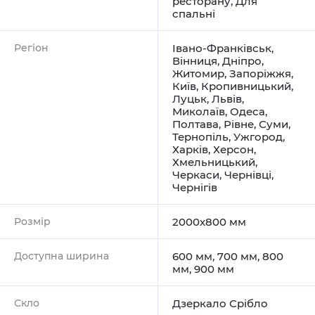
ресторану
,
Для
спальні
Регіон
Івано-Франківськ
,
Вінниця
,
Дніпро
,
Житомир
,
Запоріжжя
,
Київ
,
Кропивницький
,
Луцьк
,
Львів
,
Миколаїв
,
Одеса
,
Полтава
,
Рівне
,
Суми
,
Тернопіль
,
Ужгород
,
Харків
,
Херсон
,
Хмельницький
,
Черкаси
,
Чернівці
,
Чернігів
Розмір
2000х800 мм
Доступна ширина
600 мм, 700 мм, 800
мм, 900 мм
Скло
Дзеркало Срібло