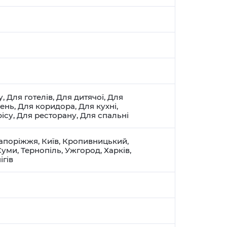
у
,
Для готелів
,
Для дитячої
,
Для
щень
,
Для коридора
,
Для кухні
,
ісу
,
Для ресторану
,
Для спальні
апоріжжя
,
Київ
,
Кропивницький
,
Суми
,
Тернопіль
,
Ужгород
,
Харків
,
ігів