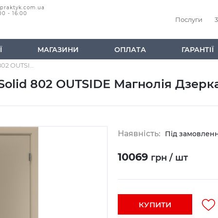
@praktyk.com.ua
00 - 16:00
Послуги
3
Ї
МАГАЗИНИ
ОПЛАТА
ГАРАНТІЇ
Дверне полотно Terminus Solid 802 OUTSIDE Магнолія Дзеркало Бронза Чорна Кромка
Solid 802 OUTSIDE Магнолія Дзер
Наявність:
Під замовлен
10069
грн / шт
КУПИТИ