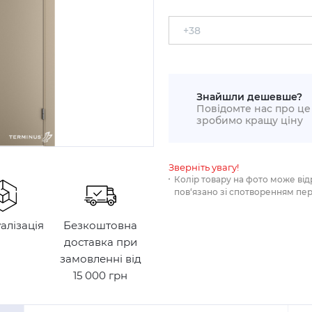
Знайшли дешевше?
Повідомте нас про це 
зробимо кращу ціну
Зверніть увагу!
Колір товару на фото може від
пов‘язано зі спотворенням пе
уалізація
Безкоштовна
доставка при
замовленні від
15 000 грн