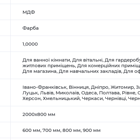
МДФ
Фарба
1,0000
Для ванної кімнати
,
Для вітальні
,
Для гардероб
житлових приміщень
,
Для комерційних примі
Для магазина
,
Для навчальних закладів
,
Для оф
Івано-Франківськ
,
Вінниця
,
Дніпро
,
Житомир
,
З
Луцьк
,
Львів
,
Миколаїв
,
Одеса
,
Полтава
,
Рівне
,
Херсон
,
Хмельницький
,
Черкаси
,
Чернівці
,
Черн
2000х800 мм
600 мм, 700 мм, 800 мм, 900 мм