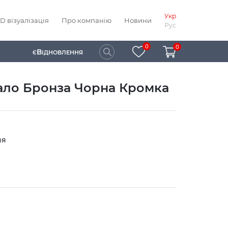
Укр
D візуалізація
Про компанію
Новини
Рус
0
0
В
Є
ІДНОВЛЕННЯ
кало Бронза Чорна Кромка
ня