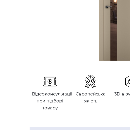
Відеоконсультації
Європейська
3D-віз
при підборі
якість
товару