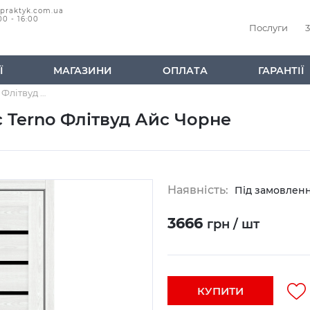
@praktyk.com.ua
00 - 16:00
Послуги
3
Ї
МАГАЗИНИ
ОПЛАТА
ГАРАНТІЇ
Дверне Полотно Стіл Дорс Terno Флітвуд Айс Чорне
 Terno Флітвуд Айс Чорне
Наявність:
Під замовлен
3666
грн / шт
КУПИТИ