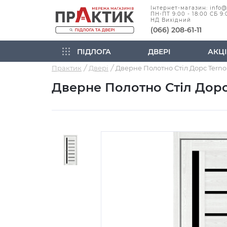
Інтернет-магазин: info
ПН-ПТ 9:00 - 18:00 СБ 9:
НД Вихідний
(066) 208-61-11
ПІДЛОГА
ДВЕРІ
АКЦІ
Практик
Двері
Дверне Полотно Стіл Дорс