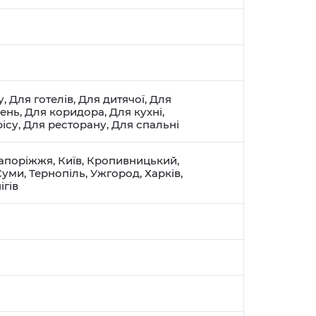
у
,
Для готелів
,
Для дитячої
,
Для
щень
,
Для коридора
,
Для кухні
,
ісу
,
Для ресторану
,
Для спальні
апоріжжя
,
Київ
,
Кропивницький
,
Суми
,
Тернопіль
,
Ужгород
,
Харків
,
ігів