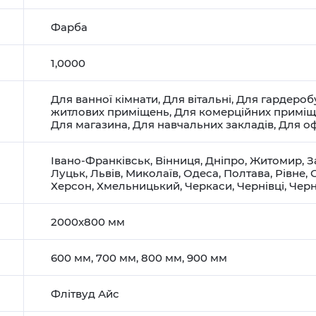
Фарба
1,0000
Для ванної кімнати
,
Для вітальні
,
Для гардероб
житлових приміщень
,
Для комерційних примі
Для магазина
,
Для навчальних закладів
,
Для оф
Івано-Франківськ
,
Вінниця
,
Дніпро
,
Житомир
,
З
Луцьк
,
Львів
,
Миколаїв
,
Одеса
,
Полтава
,
Рівне
,
Херсон
,
Хмельницький
,
Черкаси
,
Чернівці
,
Черн
2000x800 мм
600 мм, 700 мм, 800 мм, 900 мм
Флітвуд Айс