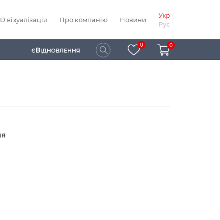
Укр
D візуалізація
Про компанію
Новини
Рус
0
0
В
Є
ІДНОВЛЕННЯ
ня