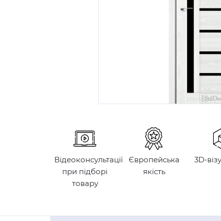
Відеоконсультації
Європейська
3D-віз
при підборі
якість
товару