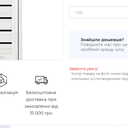
Знайшли дешевше?
Повідомте нас про це 
зробимо кращу ціну
Зверніть увагу!
Колір товару на фото може від
пов‘язано зі спотворенням пе
уалізація
Безкоштовна
доставка при
замовленні від
15 000 грн