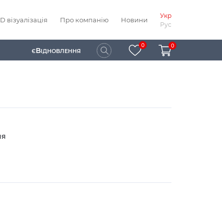
Укр
D візуалізація
Про компанію
Новини
Рус
0
0
В
Є
ІДНОВЛЕННЯ
ня