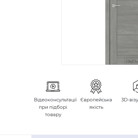
Відеоконсультації
Європейська
3D-віз
при підборі
якість
товару