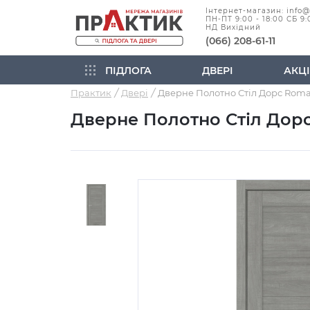
Інтернет-магазин: info
ПН-ПТ 9:00 - 18:00 СБ 9:
НД Вихідний
(066) 208-61-11
ПІДЛОГА
ДВЕРІ
АКЦІ
Практик
Двері
Дверне Полотно Стіл Дор