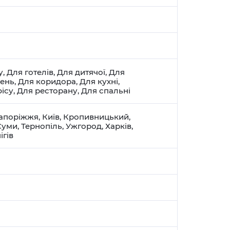
у
,
Для готелів
,
Для дитячої
,
Для
щень
,
Для коридора
,
Для кухні
,
ісу
,
Для ресторану
,
Для спальні
апоріжжя
,
Київ
,
Кропивницький
,
Суми
,
Тернопіль
,
Ужгород
,
Харків
,
ігів