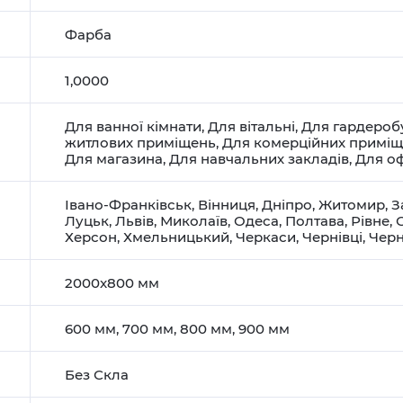
Фарба
1,0000
Для ванної кімнати
,
Для вітальні
,
Для гардероб
житлових приміщень
,
Для комерційних примі
Для магазина
,
Для навчальних закладів
,
Для оф
Івано-Франківськ
,
Вінниця
,
Дніпро
,
Житомир
,
З
Луцьк
,
Львів
,
Миколаїв
,
Одеса
,
Полтава
,
Рівне
,
Херсон
,
Хмельницький
,
Черкаси
,
Чернівці
,
Черн
2000x800 мм
600 мм, 700 мм, 800 мм, 900 мм
Без Скла