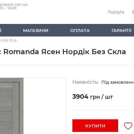
@praktyk.com.ua
00 - 16:00
Послуги
3
Ї
МАГАЗИНИ
ОПЛАТА
ГАРАНТІЇ
Дверне Полотно Стіл Дорс Romanda Ясен Нордік Без Скла
с Romanda Ясен Нордік Без Скла
Наявність:
Під замовлен
3904
грн / шт
КУПИТИ