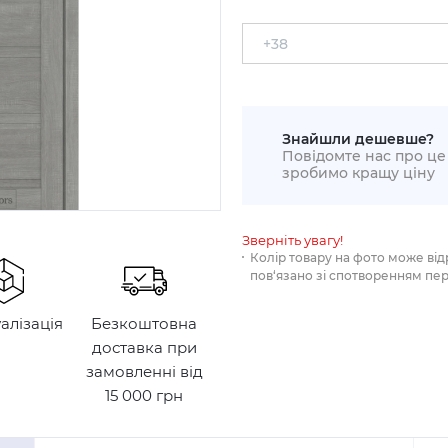
Знайшли дешевше?
Повідомте нас про це 
зробимо кращу ціну
Зверніть увагу!
Колір товару на фото може від
пов‘язано зі спотворенням пе
уалізація
Безкоштовна
доставка при
замовленні від
15 000 грн