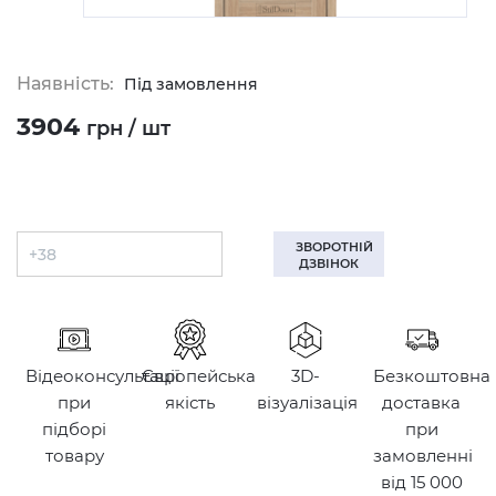
Наявність:
Під замовлення
3904
грн / шт
ЗВОРОТНІЙ
ДЗВІНОК
Відеоконсультації
Європейська
3D-
Безкоштовна
при
якість
візуалізація
доставка
підборі
при
товару
замовленні
від 15 000