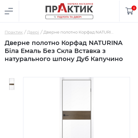
0
Практик
Двері
Дверне полотно Корфад NATURINA Біла Емаль Без Скла Вставка з натурального шпону Дуб Капучино
Дверне полотно Корфад NATURINA
Біла Емаль Без Скла Вставка з
натурального шпону Дуб Капучино